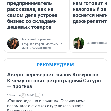
предприниматель
нам готовит н
рассказала, как на
налоговый зако
самом деле устроен
коснется импор
бизнес со складами
даже репетито
дешевых товаров
Наталья Шорохова
Анастасия Зав
Открыла кофейную точку на
деньги соцразвития
РЕКОМЕНДУЕМ
Август перевернет жизнь Козерогов.
К чему готовит ретроградный Сатурн
— прогноз
13 часов
9 841
1
«Так неожиданно и приятно». Героиня мема
вспомнила о съемках с гуру пикапа в кафе
Владивостока