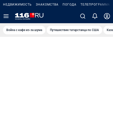
НЕДВИЖИМОСТЬ
ЗНАКОМСТВА
ПОГОДА
ТЕЛЕПРОГРАММА
Война с кафе из-за шума
Путешествие татарстанца по США
Каз