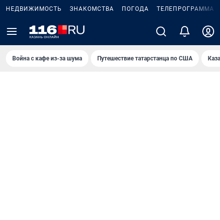
НЕДВИЖИМОСТЬ
ЗНАКОМСТВА
ПОГОДА
ТЕЛЕПРОГРАММА
Война с кафе из-за шума
Путешествие татарстанца по США
Каз