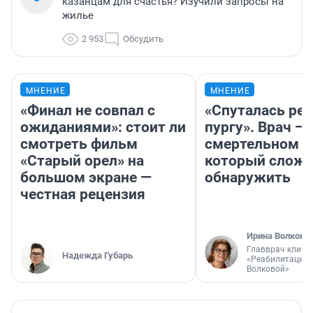
казанцам для счастья? Изучили запросы на
жилье
2 953
Обсудить
МНЕНИЕ
МНЕНИЕ
«Финал не совпал с
«Спуталась реч
ожиданиями»: стоит ли
пургу». Врач — 
смотреть фильм
смертельном д
«Старый орел» на
который слож
большом экране —
обнаружить
честная рецензия
Ирина Волкова
Главврач клини
Надежда Губарь
«Реабилитация 
Волковой»