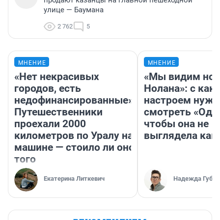
улице — Баумана
2 762
5
МНЕНИЕ
МНЕНИЕ
«Нет некрасивых
«Мы видим нов
городов, есть
Нолана»: с как
недофинансированные».
настроем нужн
Путешественники
смотреть «Оди
проехали 2000
чтобы она не
километров по Уралу на
выглядела как
машине — стоило ли оно
того
Екатерина Литкевич
Надежда Губар