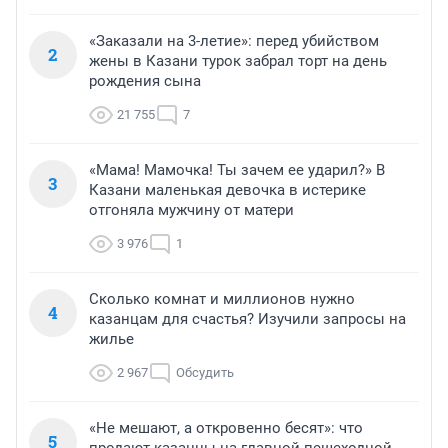
«Заказали на 3-летие»: перед убийством
2
жены в Казани турок забрал торт на день
рождения сына
21 755
7
«Мама! Мамочка! Ты зачем ее ударил?» В
3
Казани маленькая девочка в истерике
отгоняла мужчину от матери
3 976
1
Сколько комнат и миллионов нужно
4
казанцам для счастья? Изучили запросы на
жилье
2 967
Обсудить
«Не мешают, а откровенно бесят»: что
5
продают казанцы на главной пешеходной