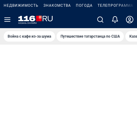
НЕДВИЖИМОСТЬ
ЗНАКОМСТВА
ПОГОДА
ТЕЛЕПРОГРАММА
Война с кафе из-за шума
Путешествие татарстанца по США
Каз