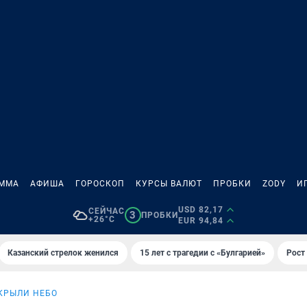
АММА
АФИША
ГОРОСКОП
КУРСЫ ВАЛЮТ
ПРОБКИ
ZODY
И
USD 82,17
СЕЙЧАС
3
ПРОБКИ
+26°C
EUR 94,84
Казанский стрелок женился
15 лет с трагедии с «Булгарией»
Рост 
КРЫЛИ НЕБО