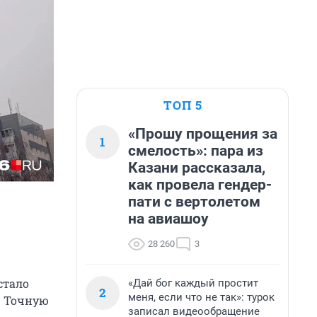
ТОП 5
«Прошу прощения за
1
смелость»: пара из
Казани рассказала,
как провела гендер-
пати с вертолетом
на авиашоу
28 260
3
стало
«Дай бог каждый простит
2
меня, если что не так»: турок
. Точную
записал видеообращение