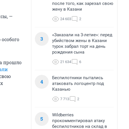
после того, как зарезал свою
жену в Казани
сы, —
24 603
2
«Заказали на 3-летие»: перед
3
 особого
убийством жены в Казани
турок забрал торт на день
рождения сына
за прошло
21 634
6
али
 свою
Беспилотники пытались
4
ах
атаковать логоцентр под
Казанью
7 713
2
Wildberries
5
прокомментировал атаку
беспилотников на склад в