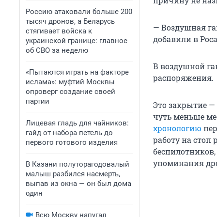
причину не на
Россию атаковали больше 200
тысяч дронов, а Беларусь
— Воздушная га
стягивает войска к
добавили в Рос
украинской границе: главное
об СВО за неделю
В воздушной га
«Пытаются играть на факторе
распоряжения.
ислама»: муфтий Москвы
опроверг создание своей
партии
Это закрытие — 
чуть меньше ме
Лицевая гладь для чайников:
хронологию
пер
гайд от набора петель до
работу на стоп 
первого готового изделия
беспилотников,
упоминания др
В Казани полуторагодовалый
малыш разбился насмерть,
выпав из окна — он был дома
один
Всю Москву напугал