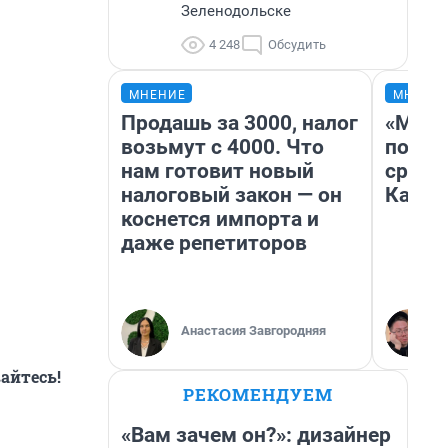
Зеленодольске
4 248
Обсудить
МНЕНИЕ
МНЕНИ
Продашь за 3000, налог
«Маши
возьмут с 4000. Что
полет
нам готовит новый
сравн
налоговый закон — он
Казах
коснется импорта и
даже репетиторов
Анастасия Завгородняя
айтесь!
РЕКОМЕНДУЕМ
«Вам зачем он?»: дизайнер