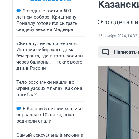
Казанск
Звездные гости в 500-
летнем соборе: Криштиану
Это сделали
Роналду готовится сыграть
свадьбу века на Мадейре
15 ноября 2024, 14:32
«Жила тут интеллигенция».
История сибирского дома-
Написать
бумеранга, где в гости ходили
через балконы, — таких всего
два в России
Тело россиянки нашли во
Французских Альпах. Как она
погибла?
В Казани 5-летний мальчик
сорвался с 10 этажа, пока
родители спали
Самый сексуальный мужчина