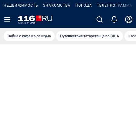
НЕДВИЖИМОСТЬ
ЗНАКОМСТВА
ПОГОДА
ТЕЛЕПРОГРАММА
Война с кафе из-за шума
Путешествие татарстанца по США
Каз