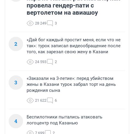
провела гендер-пати с
вертолетом на авиашоу
28 249
3
«Дай бог каждый простит меня, если что не
2
так»: турок записал видеообращение после
того, как зарезал свою жену в Казани
24 593
2
«Заказали на 3-летие»: перед убийством
3
жены в Казани турок забрал торт на день
рождения сына
21 622
6
Беспилотники пытались атаковать
4
логоцентр под Казанью
7 699
2