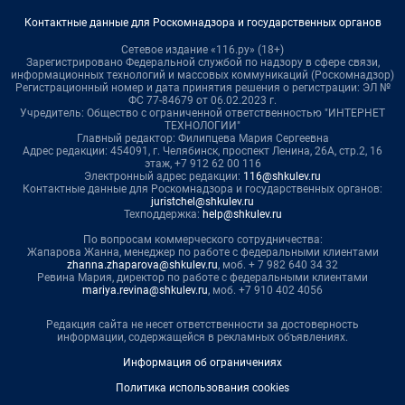
Контактные данные для Роскомнадзора и государственных органов
Сетевое издание «116.ру» (18+)
Зарегистрировано Федеральной службой по надзору в сфере связи,
информационных технологий и массовых коммуникаций (Роскомнадзор)
Регистрационный номер и дата принятия решения о регистрации: ЭЛ №
ФС 77-84679 от 06.02.2023 г.
Учредитель: Общество с ограниченной ответственностью "ИНТЕРНЕТ
ТЕХНОЛОГИИ"
Главный редактор: Филипцева Мария Сергеевна
Адрес редакции: 454091, г. Челябинск, проспект Ленина, 26А, стр.2, 16
этаж, +7 912 62 00 116
Электронный адрес редакции:
116@shkulev.ru
Контактные данные для Роскомнадзора и государственных органов:
juristchel@shkulev.ru
Техподдержка:
help@shkulev.ru
По вопросам коммерческого сотрудничества:
Жапарова Жанна, менеджер по работе с федеральными клиентами
zhanna.zhaparova@shkulev.ru
, моб. + 7 982 640 34 32
Ревина Мария, директор по работе с федеральными клиентами
mariya.revina@shkulev.ru
, моб. +7 910 402 4056
Редакция сайта не несет ответственности за достоверность
информации, содержащейся в рекламных объявлениях.
Информация об ограничениях
Политика использования cookies