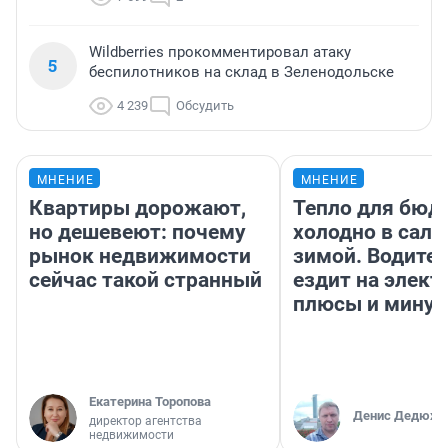
Wildberries прокомментировал атаку
5
беспилотников на склад в Зеленодольске
4 239
Обсудить
МНЕНИЕ
МНЕНИЕ
Квартиры дорожают,
Тепло для бюд
но дешевеют: почему
холодно в сало
рынок недвижимости
зимой. Водител
сейчас такой странный
ездит на элект
плюсы и мину
Екатерина Торопова
Денис Дедюхи
директор агентства
недвижимости