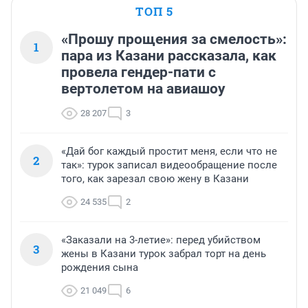
ТОП 5
«Прошу прощения за смелость»:
1
пара из Казани рассказала, как
провела гендер-пати с
вертолетом на авиашоу
28 207
3
«Дай бог каждый простит меня, если что не
2
так»: турок записал видеообращение после
того, как зарезал свою жену в Казани
24 535
2
«Заказали на 3-летие»: перед убийством
3
жены в Казани турок забрал торт на день
рождения сына
21 049
6