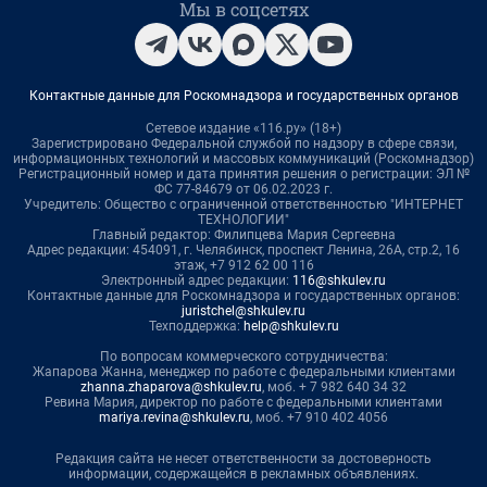
Мы в соцсетях
Контактные данные для Роскомнадзора и государственных органов
Сетевое издание «116.ру» (18+)
Зарегистрировано Федеральной службой по надзору в сфере связи,
информационных технологий и массовых коммуникаций (Роскомнадзор)
Регистрационный номер и дата принятия решения о регистрации: ЭЛ №
ФС 77-84679 от 06.02.2023 г.
Учредитель: Общество с ограниченной ответственностью "ИНТЕРНЕТ
ТЕХНОЛОГИИ"
Главный редактор: Филипцева Мария Сергеевна
Адрес редакции: 454091, г. Челябинск, проспект Ленина, 26А, стр.2, 16
этаж, +7 912 62 00 116
Электронный адрес редакции:
116@shkulev.ru
Контактные данные для Роскомнадзора и государственных органов:
juristchel@shkulev.ru
Техподдержка:
help@shkulev.ru
По вопросам коммерческого сотрудничества:
Жапарова Жанна, менеджер по работе с федеральными клиентами
zhanna.zhaparova@shkulev.ru
, моб. + 7 982 640 34 32
Ревина Мария, директор по работе с федеральными клиентами
mariya.revina@shkulev.ru
, моб. +7 910 402 4056
Редакция сайта не несет ответственности за достоверность
информации, содержащейся в рекламных объявлениях.