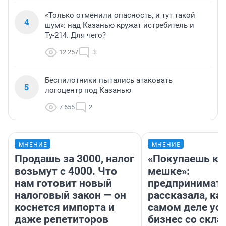
«Только отменили опасность, и тут такой
4
шум»: над Казанью кружат истребитель и
Ту-214. Для чего?
12 257
3
Беспилотники пытались атаковать
5
логоцентр под Казанью
7 655
2
МНЕНИЕ
МНЕНИЕ
Продашь за 3000, налог
«Покупаешь ко
возьмут с 4000. Что
мешке»:
нам готовит новый
предпринимат
налоговый закон — он
рассказала, как
коснется импорта и
самом деле ус
даже репетиторов
бизнес со скл