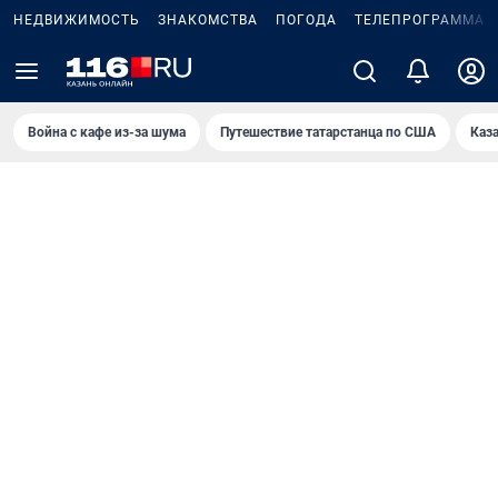
НЕДВИЖИМОСТЬ
ЗНАКОМСТВА
ПОГОДА
ТЕЛЕПРОГРАММА
Война с кафе из-за шума
Путешествие татарстанца по США
Каз