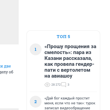
ТОП 5
«Прошу прощения за
1
смелость»: пара из
Казани рассказала,
как провела гендер-
ли две
пати с вертолетом
делу об
на авиашоу
28 272
3
«Дай бог каждый простит
2
меня, если что не так»: турок
записал видеообращение