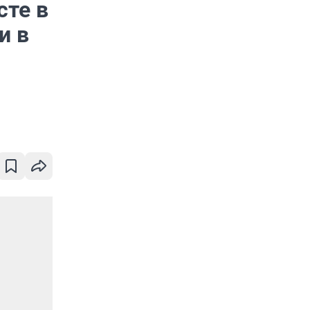
сте в
и в