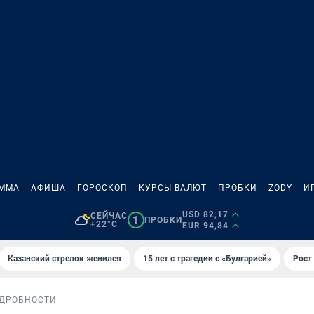
АММА
АФИША
ГОРОСКОП
КУРСЫ ВАЛЮТ
ПРОБКИ
ZODY
И
USD 82,17
СЕЙЧАС
1
ПРОБКИ
+22°C
EUR 94,84
Казанский стрелок женился
15 лет с трагедии с «Булгарией»
Рост 
ДРОБНОСТИ