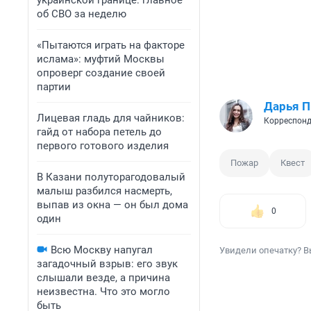
украинской границе: главное
об СВО за неделю
«Пытаются играть на факторе
ислама»: муфтий Москвы
опроверг создание своей
партии
Дарья П
Лицевая гладь для чайников:
Корреспонд
гайд от набора петель до
первого готового изделия
Пожар
Квест
В Казани полуторагодовалый
малыш разбился насмерть,
выпав из окна — он был дома
0
один
Всю Москву напугал
Увидели опечатку? В
загадочный взрыв: его звук
слышали везде, а причина
неизвестна. Что это могло
быть