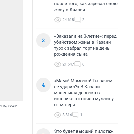
после того, как зарезал свою
жену в Казани
24 618
2
«Заказали на 3-летие»: перед
3
убийством жены в Казани
турок забрал торт на день
рождения сына
21 647
6
«Мама! Мамочка! Ты зачем
4
ее ударил?» В Казани
маленькая девочка в
истерике отгоняла мужчину
от матери
что, «если
3 814
1
Это будет высший пилотаж: