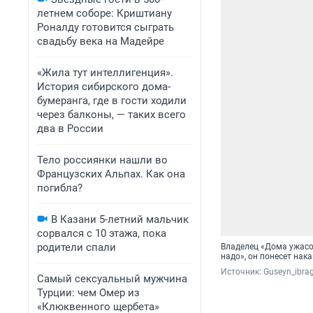
летнем соборе: Криштиану
Роналду готовится сыграть
свадьбу века на Мадейре
«Жила тут интеллигенция».
История сибирского дома-
бумеранга, где в гости ходили
через балконы, — таких всего
два в России
Тело россиянки нашли во
Французских Альпах. Как она
погибла?
В Казани 5-летний мальчик
сорвался с 10 этажа, пока
родители спали
Владелец «Дома ужасов
надо», он понесет нак
Источник: 
Guseyn_ibrag
Самый сексуальный мужчина
Турции: чем Омер из
«Клюквенного щербета»