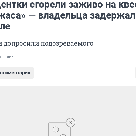
ентки сгорели заживо на кве
жаса» — владельца задержал
ле
и допросили подозреваемого
1 067
 комментарий