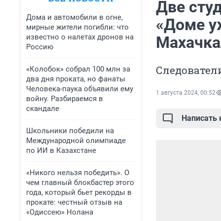
Две студ
Дома и автомобили в огне,
«Доме у
мирные жители погибли: что
известно о налетах дронов на
Махачка
Россию
Следовател
«Колобок» собрал 100 млн за
два дня проката, но фанаты
Человека-паука объявили ему
1 августа 2024, 00:52
войну. Разбираемся в
скандале
Написать
Школьники победили на
Международной олимпиаде
по ИИ в Казахстане
«Никого нельзя победить». О
чем главный блокбастер этого
года, который бьет рекорды в
прокате: честный отзыв на
«Одиссею» Нолана