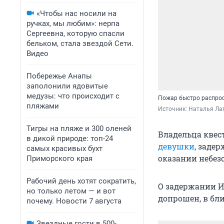
«Чтобы нас носили на
ручках, мы любим»: нерпа
Сергеевна, которую спасли
бельком, стала звездой Сети.
Видео
Побережье Анапы
заполонили ядовитые
медузы: что происходит с
Пожар быстро распрос
пляжами
Источник: 
Наталья Лап
Тигры на пляже и 300 оленей
Владельца квес
в дикой природе: топ-24
девушки
, заде
самых красивых бухт
оказании небез
Приморского края
Рабочий день хотят сократить,
О задержании И
но только летом — и вот
допрошен, в бл
почему. Новости 7 августа
Звездные гости в 500-