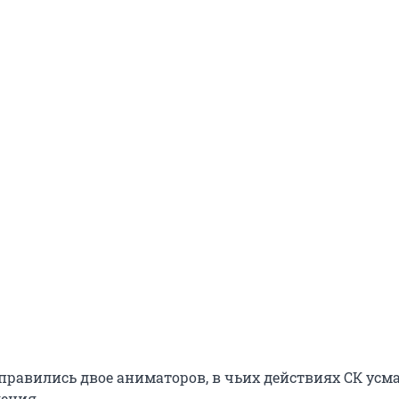
тправились двое аниматоров, в чьих действиях СК усм
ления.