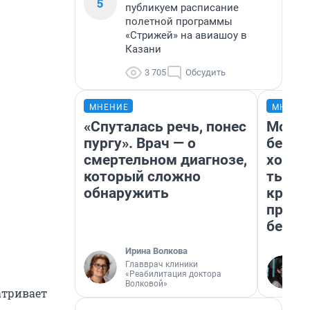
5
публикуем расписание
полетной программы
«Стрижей» на авиашоу в
Казани
3 705
Обсудить
МНЕНИЕ
МНЕНИ
«Спуталась речь, понес
Мой б
пургу». Врач — о
береж
смертельном диагнозе,
хотел
который сложно
тысяч
обнаружить
креди
приех
безоп
Ирина Волкова
Главврач клиники
«Реабилитация доктора
Волковой»
атривает