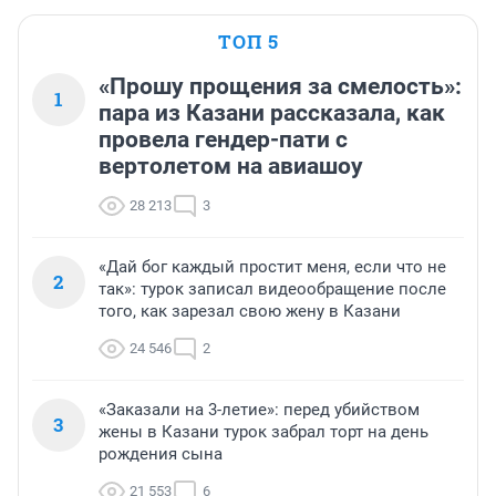
ТОП 5
«Прошу прощения за смелость»:
1
пара из Казани рассказала, как
провела гендер-пати с
вертолетом на авиашоу
28 213
3
«Дай бог каждый простит меня, если что не
2
так»: турок записал видеообращение после
того, как зарезал свою жену в Казани
24 546
2
«Заказали на 3-летие»: перед убийством
3
жены в Казани турок забрал торт на день
рождения сына
21 553
6