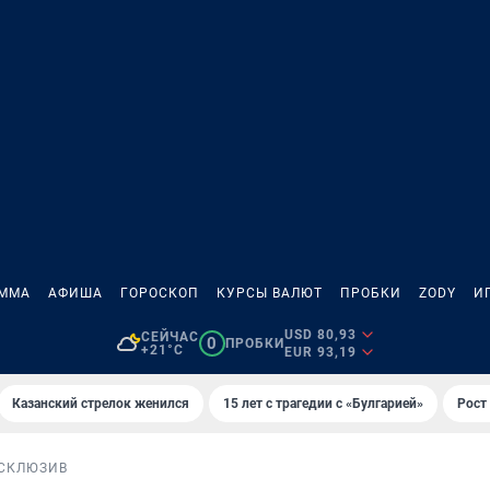
АММА
АФИША
ГОРОСКОП
КУРСЫ ВАЛЮТ
ПРОБКИ
ZODY
И
USD 80,93
СЕЙЧАС
0
ПРОБКИ
+21°C
EUR 93,19
Казанский стрелок женился
15 лет с трагедии с «Булгарией»
Рост 
СКЛЮЗИВ