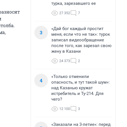
турка, зарезавшего ее
разносит
27 352
7
и
толба.
«Дай бог каждый простит
3
ма,
меня, если что не так»: турок
записал видеообращение
после того, как зарезал свою
жену в Казани
24 373
2
«Только отменили
4
опасность, и тут такой шум»:
над Казанью кружат
истребитель и Ту-214. Для
чего?
12 100
3
«Заказали на 3-летие»: перед