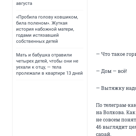
августа
«Пробила голову ковшиком,
била поленом». Жуткая
история набожной матери,
годами истязавшей
собственных детей
— Что такое гор
Мать и бабушка отравили
четырех детей, чтобы они не
уехали к отцу, — тела
— Дом — всё!
пролежали в квартире 13 дней
— Вытяжку надо
По телеграм-ка
на Волкова. Как
не совсем понят
46 выглядит це
сарай.