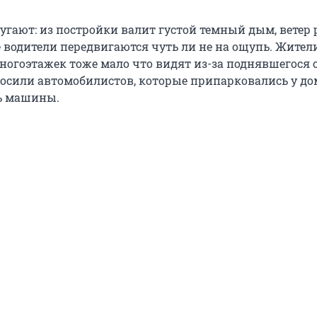
угают: из постройки валит густой темный дым, ветер 
те водители передвигаются чуть ли не на ощупь. Жител
огоэтажек тоже мало что видят из-за поднявшегося с
сили автомобилистов, которые припарковались у до
ь машины.