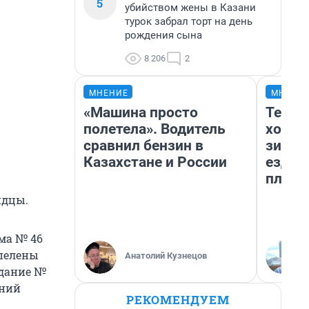
5
убийством жены в Казани
турок забрал торт на день
рождения сына
8 206
2
МНЕНИЕ
МНЕНИ
«Машина просто
Тепло
полетела». Водитель
холод
сравнил бензин в
зимой
Казахстане и России
ездит
плюсы
идцы.
ма № 46
 пелены
Анатолий Кузнецов
здание №
дний
РЕКОМЕНДУЕМ