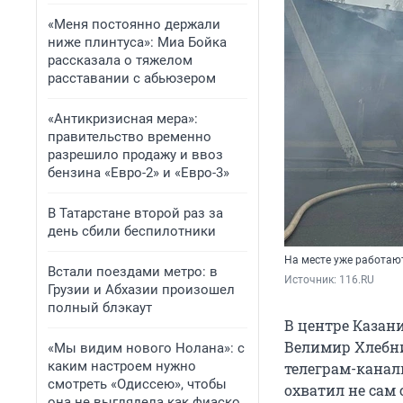
«Меня постоянно держали
ниже плинтуса»: Миа Бойка
рассказала о тяжелом
расставании с абьюзером
«Антикризисная мера»:
правительство временно
разрешило продажу и ввоз
бензина «Евро-2» и «Евро-3»
В Татарстане второй раз за
день сбили беспилотники
На месте уже работаю
Встали поездами метро: в
Источник: 
116.RU
Грузии и Абхазии произошел
полный блэкаут
В центре Казан
Велимир Хлебни
«Мы видим нового Нолана»: с
каким настроем нужно
телеграм-каналы
смотреть «Одиссею», чтобы
охватил не сам 
она не выглядела как фиаско