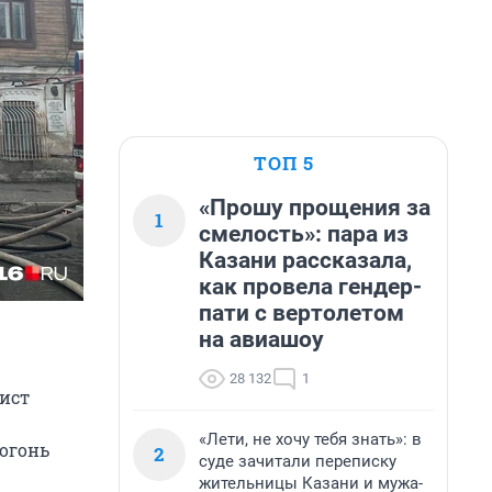
ТОП 5
«Прошу прощения за
1
смелость»: пара из
Казани рассказала,
как провела гендер-
пати с вертолетом
на авиашоу
28 132
1
рист
«Лети, не хочу тебя знать»: в
 огонь
2
суде зачитали переписку
жительницы Казани и мужа-