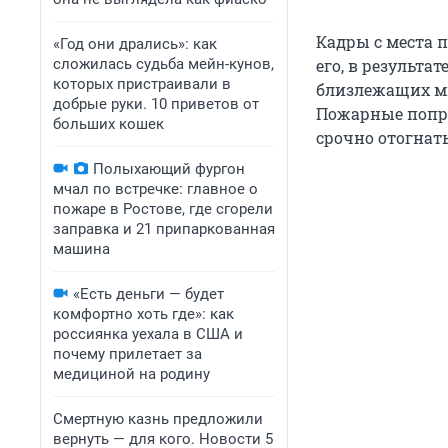
Кадры с места п
«Год они дрались»: как
сложилась судьба мейн-кунов,
его, в результа
которых пристраивали в
близлежащих мн
добрые руки. 10 приветов от
Пожарные попро
больших кошек
срочно отогнат
Полыхающий фургон
мчал по встречке: главное о
пожаре в Ростове, где сгорели
заправка и 21 припаркованная
машина
«Есть деньги — будет
комфортно хоть где»: как
россиянка уехала в США и
почему прилетает за
медициной на родину
Смертную казнь предложили
вернуть — для кого. Новости 5