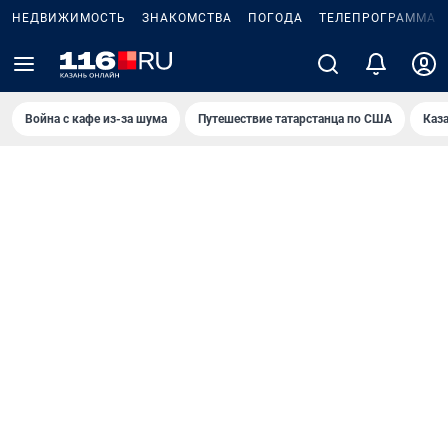
НЕДВИЖИМОСТЬ
ЗНАКОМСТВА
ПОГОДА
ТЕЛЕПРОГРАММА
Война с кафе из-за шума
Путешествие татарстанца по США
Каз