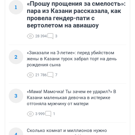
«Прошу прощения за смелость»:
1
пара из Казани рассказала, как
провела гендер-пати с
вертолетом на авиашоу
28 394
3
«Заказали на 3-летие»: перед убийством
2
жены в Казани турок забрал торт на день
рождения сына
21 786
7
«Мама! Мамочка! Ты зачем ее ударил?» В
3
Казани маленькая девочка в истерике
отгоняла мужчину от матери
3 999
1
Сколько комнат и миллионов нужно
4