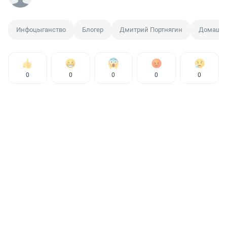
Инфоцыганство
Блогер
Дмитрий Портнягин
Домашни
0
0
0
0
0