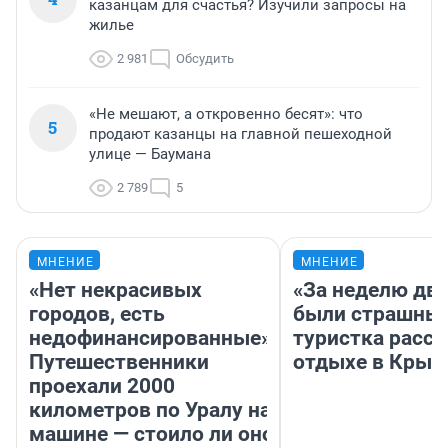
казанцам для счастья? Изучили запросы на
жилье
2 981
Обсудить
«Не мешают, а откровенно бесят»: что
5
продают казанцы на главной пешеходной
улице — Баумана
2 789
5
МНЕНИЕ
МНЕНИЕ
«Нет некрасивых
«За неделю две
городов, есть
были страшные
недофинансированные».
туристка расск
Путешественники
отдыхе в Крым
проехали 2000
километров по Уралу на
машине — стоило ли оно