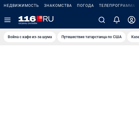
НЕДВИЖИМОСТЬ
ЗНАКОМСТВА
ПОГОДА
ТЕЛЕПРОГРАММА
Война с кафе из-за шума
Путешествие татарстанца по США
Каз