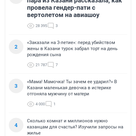
пара из Казани рассказала, как
провела гендер-пати с
вертолетом на авиашоу
28 395
3
«Заказали на 3-летие»: перед убийством
2
жены в Казани турок забрал торт на день
рождения сына
21 787
7
«Мама! Мамочка! Ты зачем ее ударил?» В
3
Казани маленькая девочка в истерике
отгоняла мужчину от матери
4 000
1
Сколько комнат и миллионов нужно
4
казанцам для счастья? Изучили запросы на
жилье