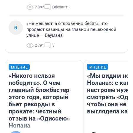
2 982
Обсудить
«Не мешают, а откровенно бесят»: что
5
продают казанцы на главной пешеходной
улице — Баумана
2 791
5
МНЕНИЕ
МНЕНИЕ
«Никого нельзя
«Мы видим нов
победить». О чем
Нолана»: с как
главный блокбастер
настроем нужн
этого года, который
смотреть «Оди
бьет рекорды в
чтобы она не
прокате: честный
выглядела как
отзыв на «Одиссею»
Нолана