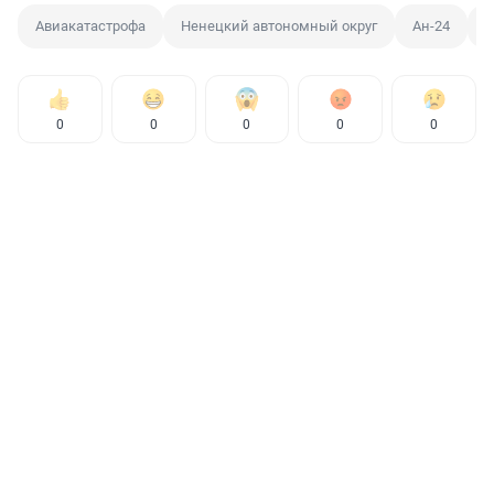
Авиакатастрофа
Ненецкий автономный округ
Ан-24
Г
0
0
0
0
0