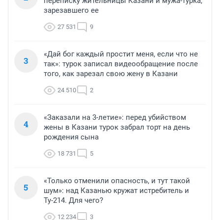
переписку жительницы Казани и мужа-турка,
зарезавшего ее
27 531
9
«Дай бог каждый простит меня, если что не
3
так»: турок записал видеообращение после
того, как зарезал свою жену в Казани
24 510
2
«Заказали на 3-летие»: перед убийством
4
жены в Казани турок забрал торт на день
рождения сына
18 731
5
«Только отменили опасность, и тут такой
5
шум»: над Казанью кружат истребитель и
Ту-214. Для чего?
12 234
3