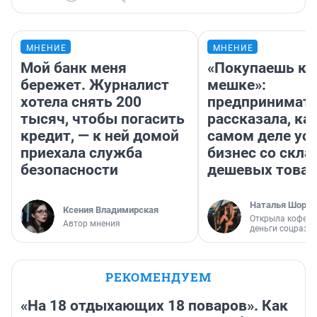
МНЕНИЕ
МНЕНИЕ
Мой банк меня
«Покупаешь ко
бережет. Журналист
мешке»:
хотела снять 200
предпринимат
тысяч, чтобы погасить
рассказала, как
кредит, — к ней домой
самом деле ус
приехала служба
бизнес со скл
безопасности
дешевых това
Наталья Шорох
Ксения Владимирская
Открыла кофейн
Автор мнения
деньги соцразв
РЕКОМЕНДУЕМ
«На 18 отдыхающих 18 поваров». Как