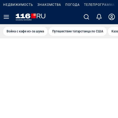
НЕДВИЖИМОСТЬ
ЗНАКОМСТВА
ПОГОДА
ТЕЛЕПРОГРАММА
Война с кафе из-за шума
Путешествие татарстанца по США
Каз