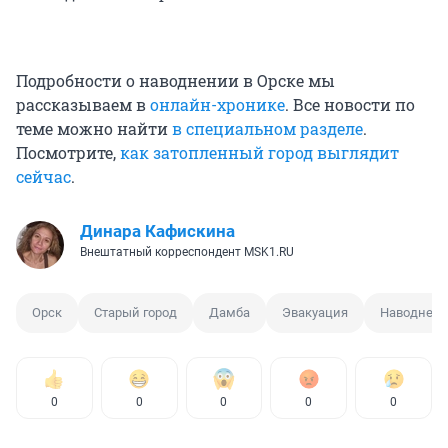
Подробности о наводнении в Орске мы
рассказываем в
онлайн-хронике
. Все новости по
теме можно найти
в специальном разделе
.
Посмотрите,
как затопленный город выглядит
сейчас
.
Динара Кафискина
Внештатный корреспондент MSK1.RU
Орск
Старый город
Дамба
Эвакуация
Наводнен
0
0
0
0
0