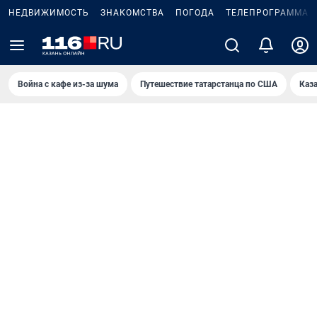
НЕДВИЖИМОСТЬ
ЗНАКОМСТВА
ПОГОДА
ТЕЛЕПРОГРАММА
Война с кафе из-за шума
Путешествие татарстанца по США
Каз