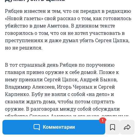
Рябцев известен и тем, что он передал в редакцию
«Новой газеты» свой рассказ о том, как готовилось
убийство в доме Аметова. В длинном тексте
говорилось о том, что он не хотел участвовать в
преступлениях и даже думал убить Сергея Цапка,
но не решился.
В тот страшный день Рябцев по поручению
главаря привез оружие к себе домой. Позже к
нему приехали Сергей Цапок, Андрей Быков,
Владимир Алексеев, Игорь Черных и Сергей
Карпенко. Бубу не взяли с собой «на дело» и
сказали ждать дома, чтобы потом спрятать
оружие. В разговорах между собой обсуждали
убийство Сервера Аметова и его сына, остальных
1
трогать не собирались. Когда все уехали и Рябцев
Комментарии
остался один, то, по его словам, он даже хотел