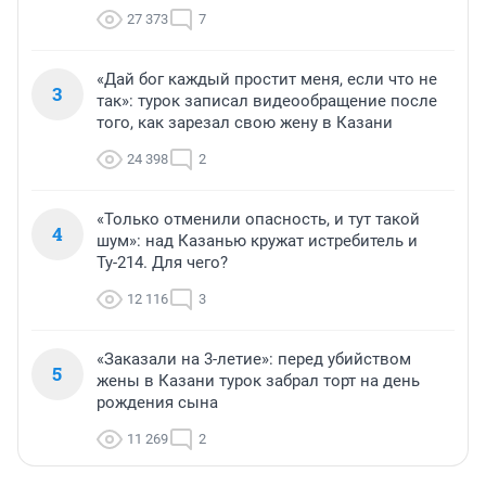
27 373
7
«Дай бог каждый простит меня, если что не
3
так»: турок записал видеообращение после
того, как зарезал свою жену в Казани
24 398
2
«Только отменили опасность, и тут такой
4
шум»: над Казанью кружат истребитель и
Ту-214. Для чего?
12 116
3
«Заказали на 3-летие»: перед убийством
5
жены в Казани турок забрал торт на день
рождения сына
11 269
2