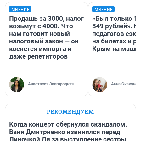
МНЕНИЕ
МНЕНИЕ
Продашь за 3000, налог
«Был только 10
возьмут с 4000. Что
349 рублей». К
нам готовит новый
педагогов сэк
налоговый закон — он
на билетах и р
коснется импорта и
Крым на маши
даже репетиторов
Анастасия Завгородняя
Анна Скакунов
РЕКОМЕНДУЕМ
Когда концерт обернулся скандалом.
Ваня Дмитриенко извинился перед
Линочкой Ли за выступление сестры