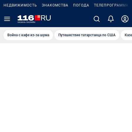
НЕДВИЖИМОСТЬ
ЗНАКОМСТВА
ПОГОДА
ТЕЛЕПРОГРАММА
Война с кафе из-за шума
Путешествие татарстанца по США
Каз