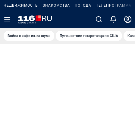
НЕДВИЖИМОСТЬ
ЗНАКОМСТВА
ПОГОДА
ТЕЛЕПРОГРАММА
Война с кафе из-за шума
Путешествие татарстанца по США
Каз