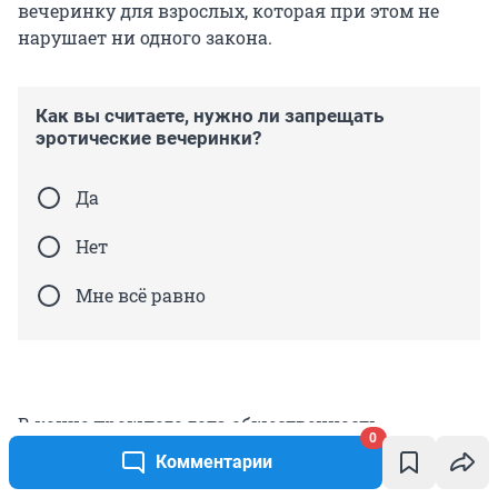
вечеринку для взрослых, которая при этом не
нарушает ни одного закона.
Как вы считаете, нужно ли запрещать
эротические вечеринки?
Да
Нет
Мне всё равно
В конце прошлого года общественность
0
взволновала
голая вечеринка блогера Анастасии
Комментарии
Ивлеевой
. После этого звезд, которые были