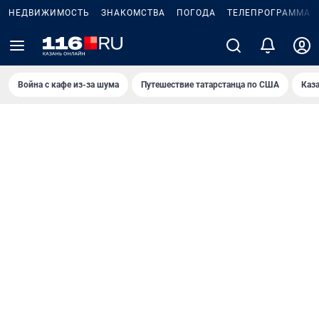
НЕДВИЖИМОСТЬ
ЗНАКОМСТВА
ПОГОДА
ТЕЛЕПРОГРАММА
Война с кафе из-за шума
Путешествие татарстанца по США
Каз