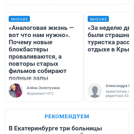
МНЕНИЕ
МНЕНИЕ
«Аналоговая жизнь —
«За неделю две
вот что нам нужно».
были страшные
Почему новые
туристка расск
блокбастеры
отдыхе в Крым
проваливаются, а
повторы старых
фильмов собирают
полные залы
Александра Ис
Алёна Золотухина
заместитель гл
Журналист НГС
редактора 63.RU
РЕКОМЕНДУЕМ
В Екатеринбурге три больницы