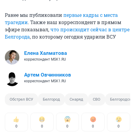
Ранее мы публиковали
первые кадры с места
трагедии
. Также наш корреспондент в прямом
эфире показывал,
что происходит сейчас в центре
Белгорода
, по которому сегодня ударили ВСУ
Елена Халматова
корреспондент MSK1.RU
Артем Овчинников
корреспондент MSK1.RU
Обстрел ВСУ
Белгород
Снаряд
СВО
Белгородская
0
0
0
0
0