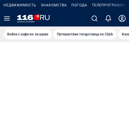
НЕДВИЖИМОСТЬ
ЗНАКОМСТВА
ПОГОДА
ТЕЛЕПРОГРАММА
Война с кафе из-за шума
Путешествие татарстанца по США
Каз