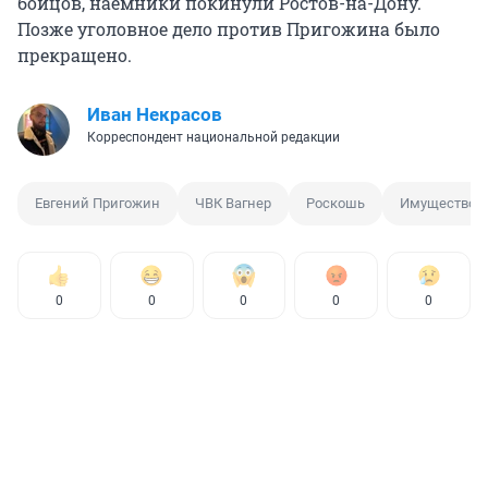
бойцов, наемники покинули Ростов-на-Дону.
Позже уголовное дело против Пригожина было
прекращено.
Иван Некрасов
Корреспондент национальной редакции
Евгений Пригожин
ЧВК Вагнер
Роскошь
Имущество
0
0
0
0
0