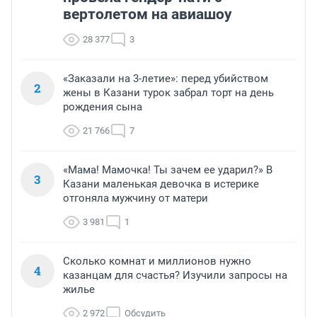
вертолетом на авиашоу
28 377
3
«Заказали на 3-летие»: перед убийством
2
жены в Казани турок забрал торт на день
рождения сына
21 766
7
«Мама! Мамочка! Ты зачем ее ударил?» В
3
Казани маленькая девочка в истерике
отгоняла мужчину от матери
3 981
1
Сколько комнат и миллионов нужно
4
казанцам для счастья? Изучили запросы на
жилье
2 972
Обсудить