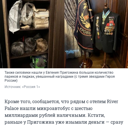
Также силовики нашли у Евгения Пригожина большое количество
париков и пиджак, увешанный наградами (с тремя звездами Героя
России)
Источник: 
«Россия 1»
Кроме того, сообщается, что рядом с отелем River
Palace нашли микроавтобус с шестью
миллиардами рублей наличными. Кстати,
раньше у Пригожина уже изымали деньги — сразу