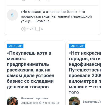
«Не мешают, а откровенно бесят»: что
5
продают казанцы на главной пешеходной
улице — Баумана
2 771
5
МНЕНИЕ
МНЕНИЕ
«Покупаешь кота в
«Нет некрасив
мешке»:
городов, есть
предприниматель
недофинансиро
рассказала, как на
Путешественн
самом деле устроен
проехали 2000
бизнес со складами
километров по 
дешевых товаров
машине — стои
того
Наталья Шорохова
Екатерина Лит
Открыла кофейную точку на