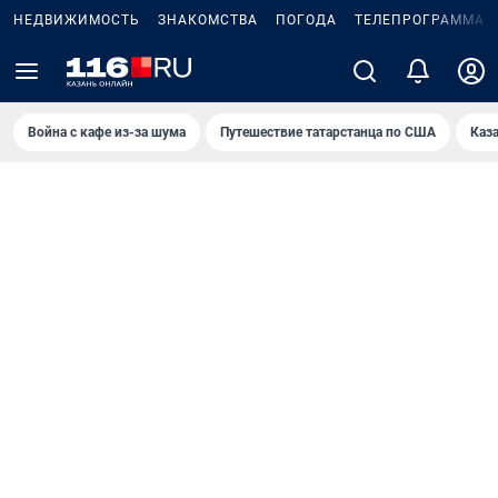
НЕДВИЖИМОСТЬ
ЗНАКОМСТВА
ПОГОДА
ТЕЛЕПРОГРАММА
Война с кафе из-за шума
Путешествие татарстанца по США
Каз