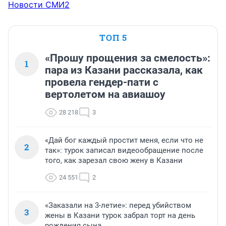
Новости СМИ2
ТОП 5
«Прошу прощения за смелость»:
1
пара из Казани рассказала, как
провела гендер-пати с
вертолетом на авиашоу
28 218
3
«Дай бог каждый простит меня, если что не
2
так»: турок записал видеообращение после
того, как зарезал свою жену в Казани
24 551
2
«Заказали на 3-летие»: перед убийством
3
жены в Казани турок забрал торт на день
рождения сына