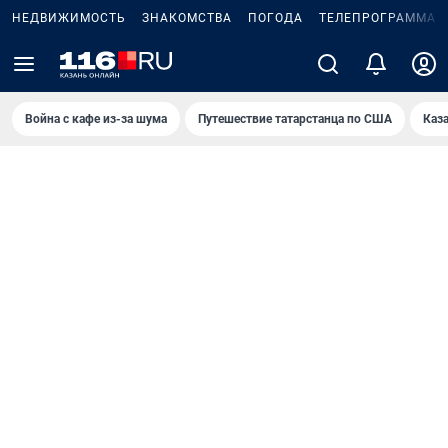
НЕДВИЖИМОСТЬ
ЗНАКОМСТВА
ПОГОДА
ТЕЛЕПРОГРАММА
Война с кафе из-за шума
Путешествие татарстанца по США
Каз