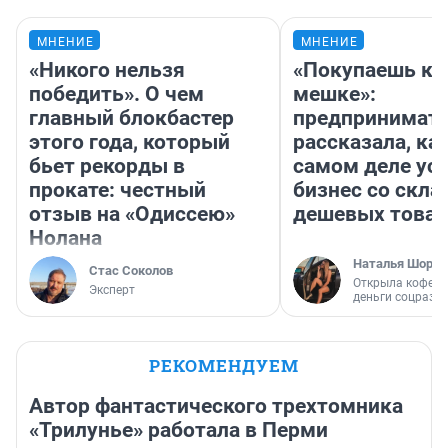
МНЕНИЕ
МНЕНИЕ
«Никого нельзя
«Покупаешь ко
победить». О чем
мешке»:
главный блокбастер
предпринимат
этого года, который
рассказала, как
бьет рекорды в
самом деле ус
прокате: честный
бизнес со скл
отзыв на «Одиссею»
дешевых това
Нолана
Наталья Шорох
Стас Соколов
Открыла кофейн
Эксперт
деньги соцразв
РЕКОМЕНДУЕМ
Автор фантастического трехтомника
«Трилунье» работала в Перми