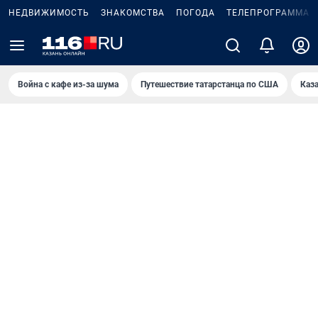
НЕДВИЖИМОСТЬ
ЗНАКОМСТВА
ПОГОДА
ТЕЛЕПРОГРАММА
Война с кафе из-за шума
Путешествие татарстанца по США
Каз