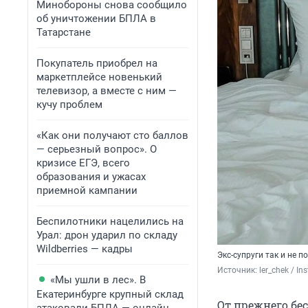
Минобороны снова сообщило
об уничтожении БПЛА в
Татарстане
Покупатель приобрел на
маркетплейсе новенький
телевизор, а вместе с ним —
кучу проблем
«Как они получают сто баллов
— серьезный вопрос». О
кризисе ЕГЭ, всего
образования и ужасах
приемной кампании
Беспилотники нацелились на
Урал: дрон ударил по складу
Wildberries — кадры
Экс-супруги так и не 
Источник: 
ler_chek 
/ In
«Мы ушли в лес». В
Екатеринбурге крупный склад
От прежнего бе