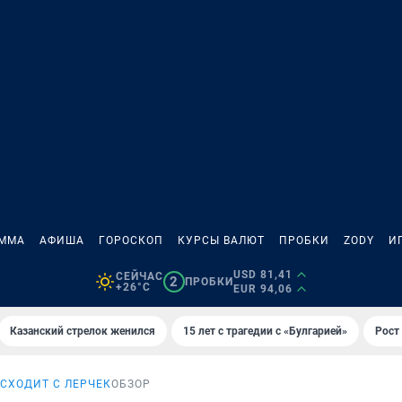
АММА
АФИША
ГОРОСКОП
КУРСЫ ВАЛЮТ
ПРОБКИ
ZODY
И
USD 81,41
СЕЙЧАС
2
ПРОБКИ
+26°C
EUR 94,06
Казанский стрелок женился
15 лет с трагедии с «Булгарией»
Рост 
СХОДИТ С ЛЕРЧЕК
ОБЗОР