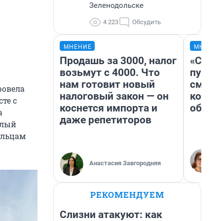
Зеленодольске
4 223
Обсудить
МНЕНИЕ
МНЕНИ
Продашь за 3000, налог
«Спут
возьмут с 4000. Что
пургу»
нам готовит новый
смерт
ровела
налоговый закон — он
котор
те с
коснется импорта и
обнар
а
даже репетиторов
елый
ельцам
Анастасия Завгородняя
РЕКОМЕНДУЕМ
Слизни атакуют: как