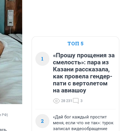
ТОП 5
«Прошу прощения за
1
смелость»: пара из
Казани рассказала,
как провела гендер-
пати с вертолетом
на авиашоу
28 231
3
и РФ)
«Дай бог каждый простит
2
меня, если что не так»: турок
записал видеообращение
ишь