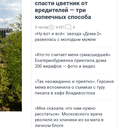
спасти цветник от
вредителей — три
копеечных способа
5 часов
4 521
6
«Ну вот и всё»: звезда «Дома-2»
развелась с молодым мужем
«Кто-то считает меня сумасшедшей».
Екатеринбурженка приютила дома
200 жирафов — фото и видео
«Так неожиданно и приятно». Героиня
мема вспомнила о съемках с гуру
пикапа в кафе Владивостока
«Мне сказали, что нам нужно
расстаться». Московского врача
уволили из клиники из-за мата в
личном блоге