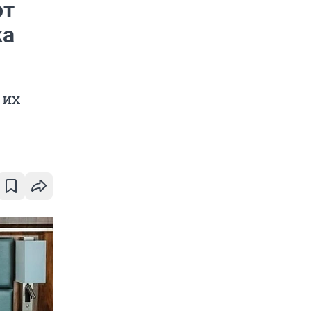
от
ка
 их