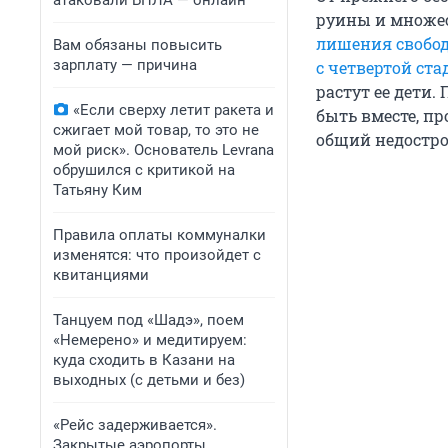
атаковали БПЛА — онлайн
руины и множе
лишения свобо
Вам обязаны повысить
зарплату — причина
с четвертой ст
растут ее дети.
«Если сверху летит ракета и
быть вместе, пр
сжигает мой товар, то это не
общий недостро
мой риск». Основатель Levrana
обрушился с критикой на
Татьяну Ким
Правила оплаты коммуналки
изменятся: что произойдет с
квитанциями
Танцуем под «Шадэ», поем
«Немерено» и медитируем:
куда сходить в Казани на
выходных (с детьми и без)
«Рейс задерживается».
Закрытые аэропорты,