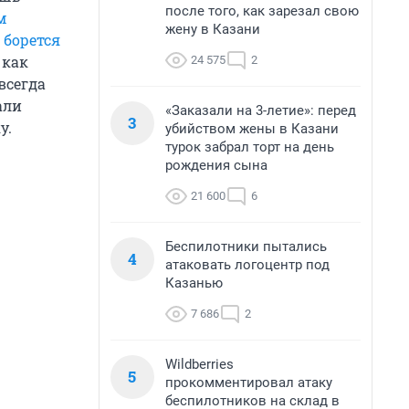
после того, как зарезал свою
м
жену в Казани
я
борется
 как
24 575
2
всегда
али
«Заказали на 3-летие»: перед
3
у.
убийством жены в Казани
турок забрал торт на день
рождения сына
21 600
6
Беспилотники пытались
4
атаковать логоцентр под
Казанью
7 686
2
Wildberries
5
прокомментировал атаку
беспилотников на склад в