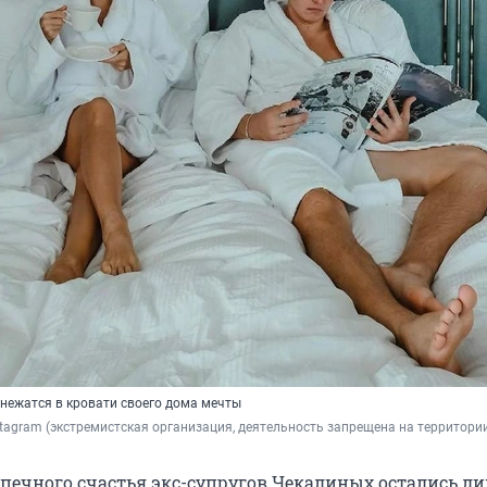
понежатся в кровати своего дома мечты
stagram (экстремистская организация, деятельность запрещена на территори
спечного счастья экс-супругов Чекалиных остались л