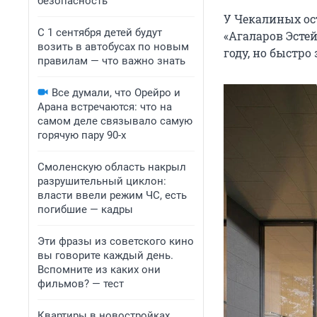
безопасность
У Чекалиных ос
С 1 сентября детей будут
«Агаларов Эсте
возить в автобусах по новым
году, но быстро
правилам — что важно знать
Все думали, что Орейро и
Арана встречаются: что на
самом деле связывало самую
горячую пару 90-х
Смоленскую область накрыл
разрушительный циклон:
власти ввели режим ЧС, есть
погибшие — кадры
Эти фразы из советского кино
вы говорите каждый день.
Вспомните из каких они
фильмов? — тест
Квартиры в новостройках