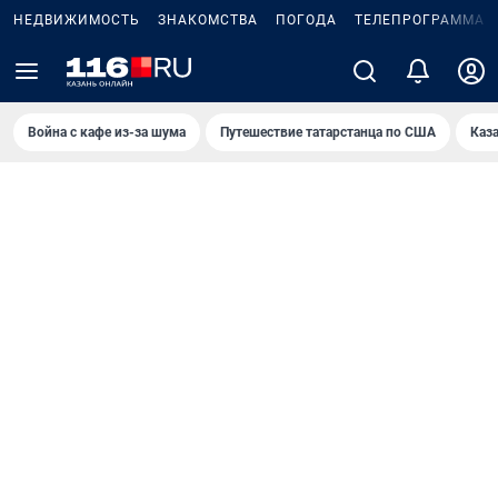
НЕДВИЖИМОСТЬ
ЗНАКОМСТВА
ПОГОДА
ТЕЛЕПРОГРАММА
Война с кафе из-за шума
Путешествие татарстанца по США
Каз