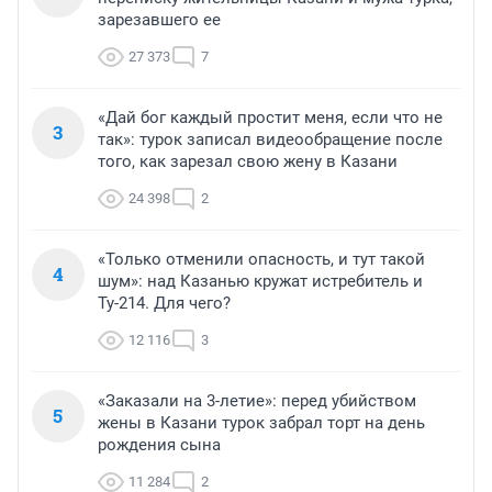
зарезавшего ее
27 373
7
«Дай бог каждый простит меня, если что не
3
так»: турок записал видеообращение после
того, как зарезал свою жену в Казани
24 398
2
«Только отменили опасность, и тут такой
4
шум»: над Казанью кружат истребитель и
Ту-214. Для чего?
12 116
3
«Заказали на 3-летие»: перед убийством
5
жены в Казани турок забрал торт на день
рождения сына
11 284
2