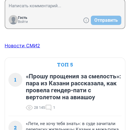
Гость
Отправить
Войти
Новости СМИ2
ТОП 5
«Прошу прощения за смелость»:
1
пара из Казани рассказала, как
провела гендер-пати с
вертолетом на авиашоу
28 145
1
«Лети, не хочу тебя знать»: в суде зачитали
2
переписку жительницы Казани и мужа-турка,