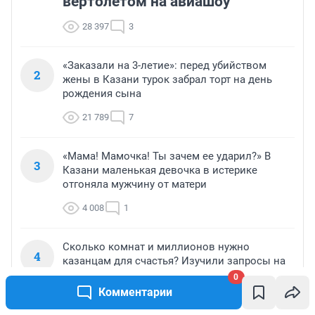
вертолетом на авиашоу
28 397
3
«Заказали на 3-летие»: перед убийством
2
жены в Казани турок забрал торт на день
рождения сына
21 789
7
«Мама! Мамочка! Ты зачем ее ударил?» В
3
Казани маленькая девочка в истерике
отгоняла мужчину от матери
4 008
1
Сколько комнат и миллионов нужно
4
казанцам для счастья? Изучили запросы на
жилье
0
Комментарии
2 984
Обсудить