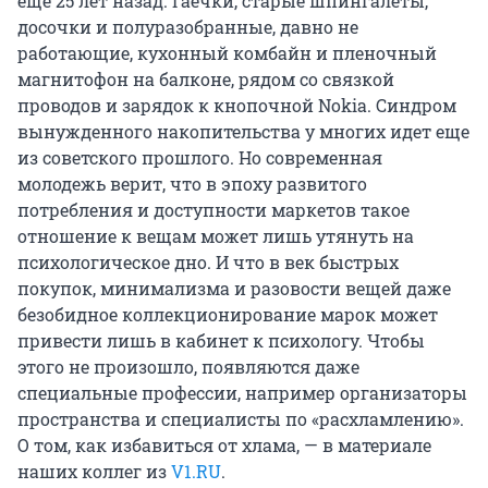
еще 25 лет назад. Гаечки, старые шпингалеты,
досочки и полуразобранные, давно не
работающие, кухонный комбайн и пленочный
магнитофон на балконе, рядом со связкой
проводов и зарядок к кнопочной Nokia. Синдром
вынужденного накопительства у многих идет еще
из советского прошлого. Но современная
молодежь верит, что в эпоху развитого
потребления и доступности маркетов такое
отношение к вещам может лишь утянуть на
психологическое дно. И что в век быстрых
покупок, минимализма и разовости вещей даже
безобидное коллекционирование марок может
привести лишь в кабинет к психологу. Чтобы
этого не произошло, появляются даже
специальные профессии, например организаторы
пространства и специалисты по «расхламлению».
О том, как избавиться от хлама, — в материале
наших коллег из
V1.RU
.