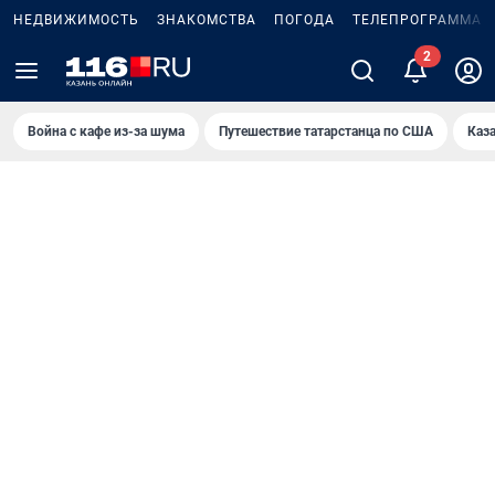
НЕДВИЖИМОСТЬ
ЗНАКОМСТВА
ПОГОДА
ТЕЛЕПРОГРАММА
Война с кафе из-за шума
Путешествие татарстанца по США
Каз