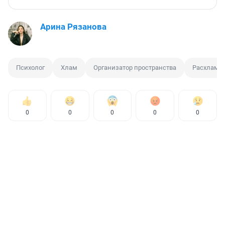
Арина Рязанова
Психолог
Хлам
Организатор пространства
Расхламл
0
0
0
0
0