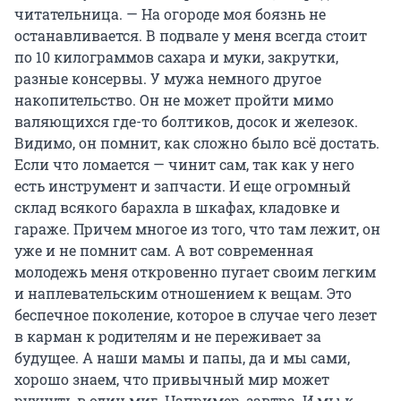
читательница. — На огороде моя боязнь не
останавливается. В подвале у меня всегда стоит
по 10 килограммов сахара и муки, закрутки,
разные консервы. У мужа немного другое
накопительство. Он не может пройти мимо
валяющихся где-то болтиков, досок и железок.
Видимо, он помнит, как сложно было всё достать.
Если что ломается — чинит сам, так как у него
есть инструмент и запчасти. И еще огромный
склад всякого барахла в шкафах, кладовке и
гараже. Причем многое из того, что там лежит, он
уже и не помнит сам. А вот современная
молодежь меня откровенно пугает своим легким
и наплевательским отношением к вещам. Это
беспечное поколение, которое в случае чего лезет
в карман к родителям и не переживает за
будущее. А наши мамы и папы, да и мы сами,
хорошо знаем, что привычный мир может
рухнуть в один миг. Например, завтра. И мы к