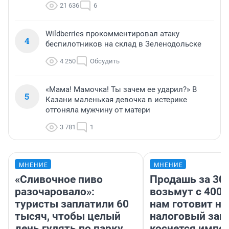
21 636
6
Wildberries прокомментировал атаку
4
беспилотников на склад в Зеленодольске
4 250
Обсудить
«Мама! Мамочка! Ты зачем ее ударил?» В
5
Казани маленькая девочка в истерике
отгоняла мужчину от матери
3 781
1
МНЕНИЕ
МНЕНИЕ
«Сливочное пиво
Продашь за 300
разочаровало»:
возьмут с 4000
туристы заплатили 60
нам готовит н
тысяч, чтобы целый
налоговый зако
день гулять по парку
коснется импор