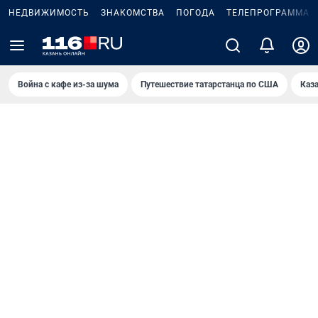
НЕДВИЖИМОСТЬ
ЗНАКОМСТВА
ПОГОДА
ТЕЛЕПРОГРАММА
Война с кафе из-за шума
Путешествие татарстанца по США
Каз