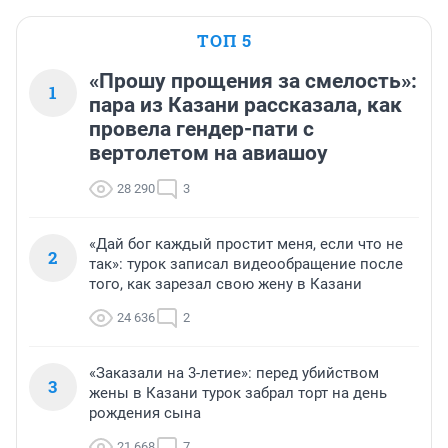
ТОП 5
«Прошу прощения за смелость»:
1
пара из Казани рассказала, как
провела гендер-пати с
вертолетом на авиашоу
28 290
3
«Дай бог каждый простит меня, если что не
2
так»: турок записал видеообращение после
того, как зарезал свою жену в Казани
24 636
2
«Заказали на 3-летие»: перед убийством
3
жены в Казани турок забрал торт на день
рождения сына
21 668
7