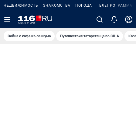
НЕДВИЖИМОСТЬ
ЗНАКОМСТВА
ПОГОДА
ТЕЛЕПРОГРАММА
Война с кафе из-за шума
Путешествие татарстанца по США
Каз