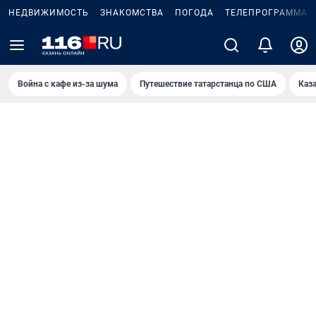
НЕДВИЖИМОСТЬ
ЗНАКОМСТВА
ПОГОДА
ТЕЛЕПРОГРАММА
Война с кафе из-за шума
Путешествие татарстанца по США
Каз