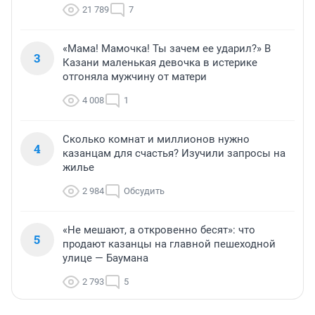
21 789
7
«Мама! Мамочка! Ты зачем ее ударил?» В
3
Казани маленькая девочка в истерике
отгоняла мужчину от матери
4 008
1
Сколько комнат и миллионов нужно
4
казанцам для счастья? Изучили запросы на
жилье
2 984
Обсудить
«Не мешают, а откровенно бесят»: что
5
продают казанцы на главной пешеходной
улице — Баумана
2 793
5