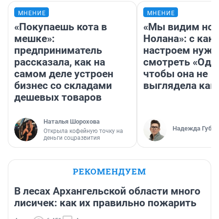
МНЕНИЕ
МНЕНИЕ
«Покупаешь кота в
«Мы видим нов
мешке»:
Нолана»: с как
предприниматель
настроем нужн
рассказала, как на
смотреть «Оди
самом деле устроен
чтобы она не
бизнес со складами
выглядела как
дешевых товаров
Наталья Шорохова
Надежда Губар
Открыла кофейную точку на
деньги соцразвития
РЕКОМЕНДУЕМ
В лесах Архангельской области много
лисичек: как их правильно пожарить