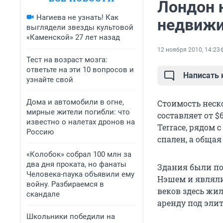
Лондон 
Нагиева не узнать! Как
недвиж
выглядели звезды культовой
«Каменской» 27 лет назад
12 ноября 2010, 14:23
Тест на возраст мозга:
ответьте на эти 10 вопросов и
Написать
узнайте свой
Дома и автомобили в огне,
Стоимость неск
мирные жители погибли: что
составляет от $
известно о налетах дронов на
Terrace, рядом 
Россию
спален, а общая
«Колобок» собрал 100 млн за
два дня проката, но фанаты
Здания были по
Человека-паука объявили ему
Нэшем и являли
войну. Разбираемся в
веков здесь жил
скандале
аренду под эли
Школьники победили на