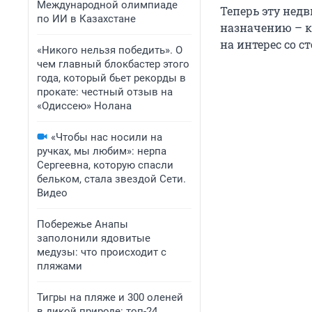
Международной олимпиаде
Теперь эту нед
по ИИ в Казахстане
назначению – к
на интерес со с
«Никого нельзя победить». О
чем главный блокбастер этого
года, который бьет рекорды в
прокате: честный отзыв на
«Одиссею» Нолана
«Чтобы нас носили на
ручках, мы любим»: нерпа
Сергеевна, которую спасли
бельком, стала звездой Сети.
Видео
Побережье Анапы
заполонили ядовитые
медузы: что происходит с
пляжами
Тигры на пляже и 300 оленей
в дикой природе: топ-24