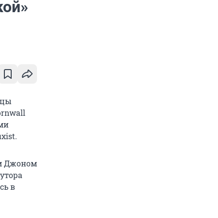
кой»
ицы
ornwall
еми
xist.
ом Джоном
лутора
сь в