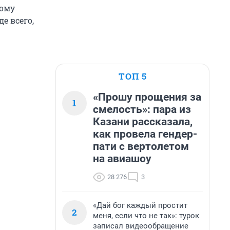
мому
е всего,
ТОП 5
«Прошу прощения за
1
смелость»: пара из
Казани рассказала,
как провела гендер-
пати с вертолетом
на авиашоу
28 276
3
«Дай бог каждый простит
2
меня, если что не так»: турок
записал видеообращение