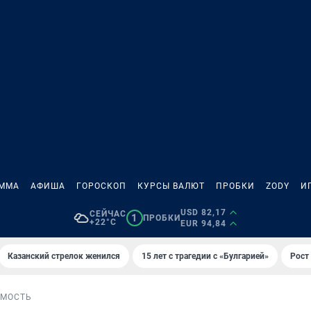
АММА
АФИША
ГОРОСКОП
КУРСЫ ВАЛЮТ
ПРОБКИ
ZODY
И
USD 82,17
СЕЙЧАС
1
ПРОБКИ
+22°C
EUR 94,84
Казанский стрелок женился
15 лет с трагедии с «Булгарией»
Рост 
МОСТЬ