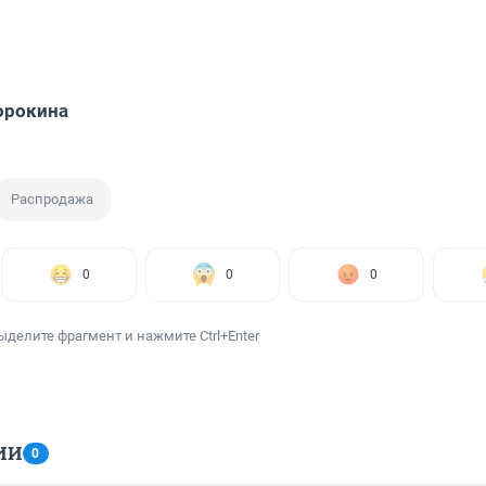
орокина
Распродажа
0
0
0
ыделите фрагмент и нажмите Ctrl+Enter
ИИ
0