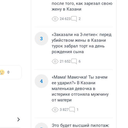
после того, как зарезал свою
жену в Казани
24 623
2
«Заказали на 3-летие»: перед
3
убийством жены в Казани
турок забрал торт на день
рождения сына
21 652
6
0
«Мама! Мамочка! Ты зачем
4
ее ударил?» В Казани
маленькая девочка в
истерике отгоняла мужчину
от матери
3 827
1
Это будет высший пилотаж: