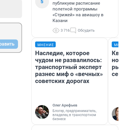
5
публикуем расписание
полетной программы
«Стрижей» на авиашоу в
Казани
3 716
Обсудить
равить
МНЕНИЕ
МНЕНИ
Наследие, которое
Кварт
чудом не развалилось:
но де
транспортный эксперт
рынок
разнес миф о «вечных»
сейча
советских дорогах
Олег Арефьев
Блогер, предприниматель,
владелец в транспортном
бизнесе