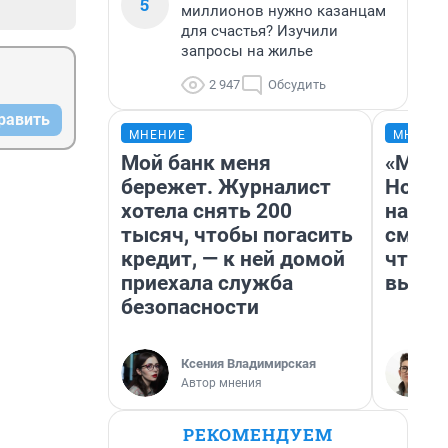
5
миллионов нужно казанцам
для счастья? Изучили
запросы на жилье
2 947
Обсудить
равить
МНЕНИЕ
МНЕНИ
Мой банк меня
«Мы в
бережет. Журналист
Нолан
хотела снять 200
настр
тысяч, чтобы погасить
смотр
кредит, — к ней домой
чтобы
приехала служба
выгля
безопасности
Ксения Владимирская
Автор мнения
РЕКОМЕНДУЕМ