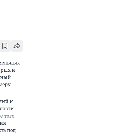
емельных
орых и
льный
зеру.
ний и
Власти
 того,
ния
ль под