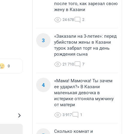
после того, как зарезал свою
жену в Казани
24 678
2
«Заказали на 3-летие»: перед
3
убийством жены в Казани
турок забрал торт на день
рождения сына
21 710
7
0
«Мама! Мамочка! Ты зачем
4
ее ударил?» В Казани
маленькая девочка в
истерике отгоняла мужчину
от матери
3 917
1
Сколько комнат и