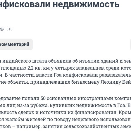
онфисковали недвижимость
510
 комментарий
индийского штата объявила об изъятии зданий и з
площадью 2,2 кв. км у четырех владельцев, среди кот
и. В частности, власти Гоа конфисковали развлекате
гие объекты, принадлежащие бизнесмену Леониду Бей
ледование попали 50 основанных иностранцами компа
ных лиц из-за рубежа, купивших недвижимость в Гоа. 
ьность сделок и источники их финансирования. Кроме
я жалобы жителей по поводу нецелевого использова
тков – например, занятия сельскохозяйственных земе