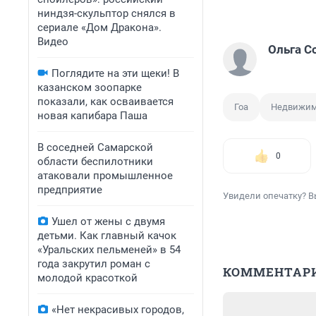
ниндзя-скульптор снялся в
сериале «Дом Дракона».
Видео
Ольга С
Поглядите на эти щеки! В
казанском зоопарке
показали, как осваивается
Гоа
Недвижим
новая капибара Паша
В соседней Самарской
0
области беспилотники
атаковали промышленное
предприятие
Увидели опечатку? В
Ушел от жены с двумя
детьми. Как главный качок
«Уральских пельменей» в 54
года закрутил роман с
КОММЕНТАР
молодой красоткой
«Нет некрасивых городов,