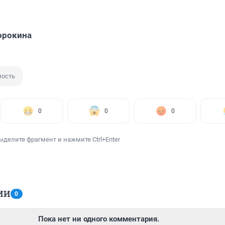
орокина
ость
0
0
0
ыделите фрагмент и нажмите Ctrl+Enter
ИИ
0
Пока нет ни одного комментария.