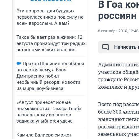
В Гоа к
Эти вопросы для будущих
россиян
первоклассников под силу не
всем взрослым. А вам?
8 сентября 2010, 12:48
Такое бывает раз в жизни: 12
августа произойдут три редких
Написать
астрономических явления
Прохор Шаляпин влюбился
Администрация 
по-настоящему, а Ваня
участков общей 
Дмитриенко побил
граждане Росси
необычный рекорд: новости
комплекс и дру
из мира шоу-бизнеса
«Август принесет новые
Всего под расс
возможности»: Тамара Глоба
более 300 част
назвала, кому из знаков
выясняют легал
зодиака улыбнется удача
рассматриваютс
земельных учас
Камила Валиева сможет