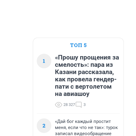
ТОП 5
«Прошу прощения за
1
смелость»: пара из
Казани рассказала,
как провела гендер-
пати с вертолетом
на авиашоу
28 327
3
«Дай бог каждый простит
2
меня, если что не так»: турок
записал видеообращение