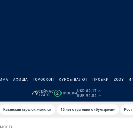
АММА
АФИША
ГОРОСКОП
КУРСЫ ВАЛЮТ
ПРОБКИ
ZODY
И
USD 82,17
СЕЙЧАС
2
ПРОБКИ
+24°C
EUR 94,84
Казанский стрелок женился
15 лет с трагедии с «Булгарией»
Рост 
МОСТЬ