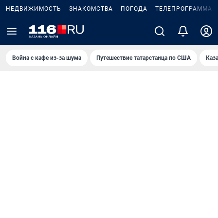
НЕДВИЖИМОСТЬ
ЗНАКОМСТВА
ПОГОДА
ТЕЛЕПРОГРАММА
Война с кафе из-за шума
Путешествие татарстанца по США
Каз