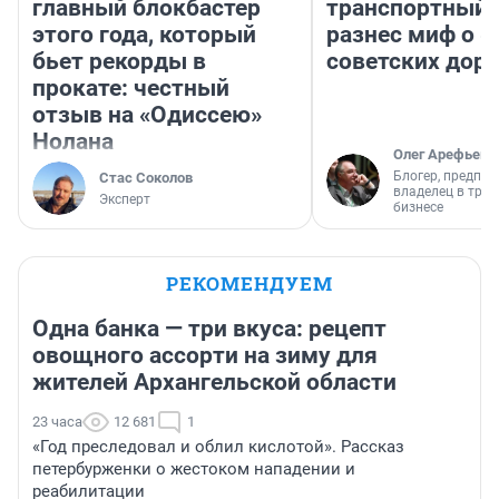
главный блокбастер
транспортный 
этого года, который
разнес миф о 
бьет рекорды в
советских доро
прокате: честный
отзыв на «Одиссею»
Нолана
Олег Арефьев
Блогер, предпри
Стас Соколов
владелец в тра
Эксперт
бизнесе
РЕКОМЕНДУЕМ
Одна банка — три вкуса: рецепт
овощного ассорти на зиму для
жителей Архангельской области
23 часа
12 681
1
«Год преследовал и облил кислотой». Рассказ
петербурженки о жестоком нападении и
реабилитации