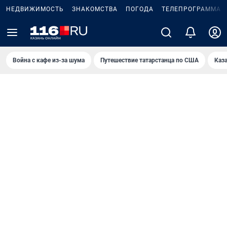
НЕДВИЖИМОСТЬ
ЗНАКОМСТВА
ПОГОДА
ТЕЛЕПРОГРАММА
Война с кафе из-за шума
Путешествие татарстанца по США
Каз