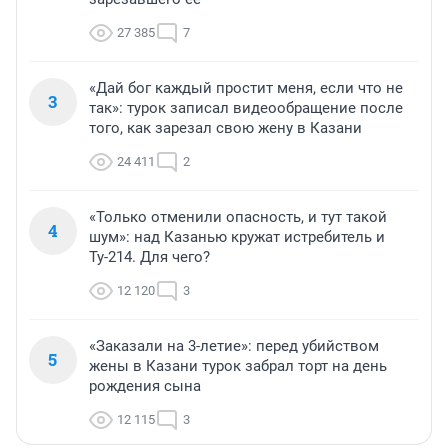
27 385
7
«Дай бог каждый простит меня, если что не
3
так»: турок записал видеообращение после
того, как зарезал свою жену в Казани
24 411
2
«Только отменили опасность, и тут такой
4
шум»: над Казанью кружат истребитель и
Ту-214. Для чего?
12 120
3
«Заказали на 3-летие»: перед убийством
5
жены в Казани турок забрал торт на день
рождения сына
12 115
3