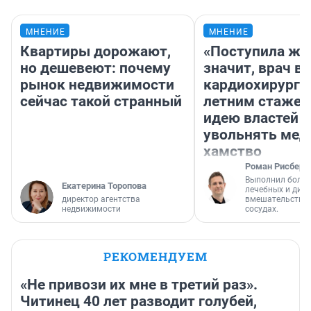
МНЕНИЕ
МНЕНИЕ
Квартиры дорожают,
«Поступила жа
но дешевеют: почему
значит, врач в
рынок недвижимости
кардиохирург с
сейчас такой странный
летним стажем
идею властей
увольнять мед
хамство
Роман Рисберг
Выполнил более
Екатерина Торопова
лечебных и диа
директор агентства
вмешательств н
недвижимости
сосудах.
РЕКОМЕНДУЕМ
«Не привози их мне в третий раз».
Читинец 40 лет разводит голубей,