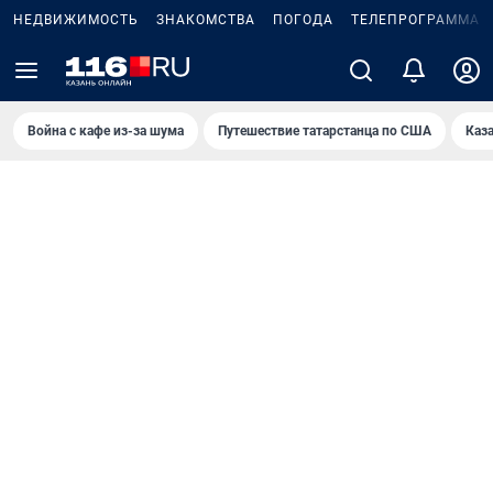
НЕДВИЖИМОСТЬ
ЗНАКОМСТВА
ПОГОДА
ТЕЛЕПРОГРАММА
Война с кафе из-за шума
Путешествие татарстанца по США
Каз