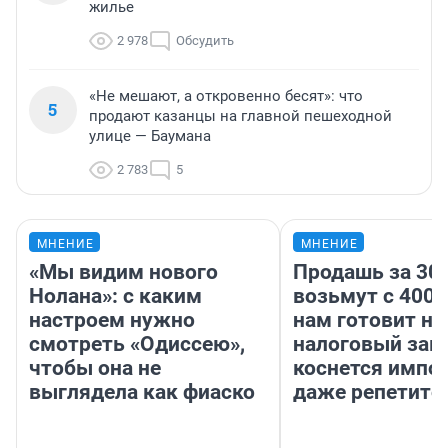
жилье
2 978
Обсудить
«Не мешают, а откровенно бесят»: что
5
продают казанцы на главной пешеходной
улице — Баумана
2 783
5
МНЕНИЕ
МНЕНИЕ
«Мы видим нового
Продашь за 300
Нолана»: с каким
возьмут с 4000
настроем нужно
нам готовит н
смотреть «Одиссею»,
налоговый зако
чтобы она не
коснется импор
выглядела как фиаско
даже репетито