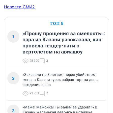
Новости СМИ2
ТОП 5
«Прошу прощения за смелость»:
1
пара из Казани рассказала, как
провела гендер-пати с
вертолетом на авиашоу
28 390
3
«Заказали на 3-летие»: перед убийством
2
жены в Казани турок забрал торт на день
рождения сына
21 781
7
«Мама! Мамочка! Ты зачем ее ударил?» В
3
Казани маленькая девочка в истерике