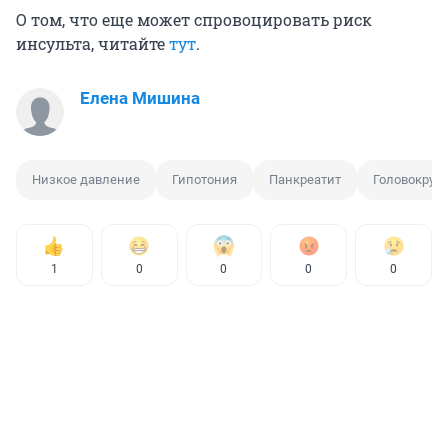
О том, что еще может спровоцировать риск
инсульта, читайте
тут
.
Елена Мишина
Низкое давление
Гипотония
Панкреатит
Головокруж
1
0
0
0
0