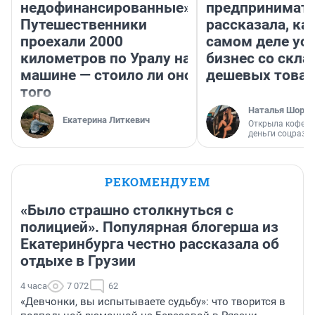
недофинансированные».
предпринимат
Путешественники
рассказала, как
проехали 2000
самом деле ус
километров по Уралу на
бизнес со скл
машине — стоило ли оно
дешевых това
того
Наталья Шорох
Екатерина Литкевич
Открыла кофейн
деньги соцразв
РЕКОМЕНДУЕМ
«Было страшно столкнуться с
полицией». Популярная блогерша из
Екатеринбурга честно рассказала об
отдыхе в Грузии
4 часа
7 072
62
«Девчонки, вы испытываете судьбу»: что творится в