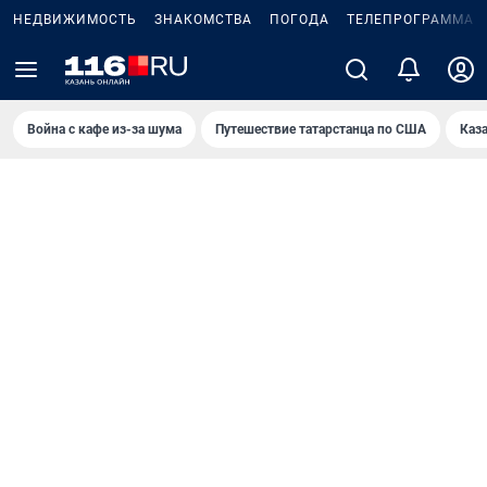
НЕДВИЖИМОСТЬ
ЗНАКОМСТВА
ПОГОДА
ТЕЛЕПРОГРАММА
Война с кафе из-за шума
Путешествие татарстанца по США
Каз