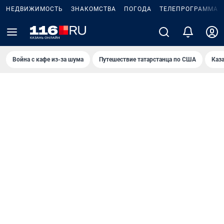
НЕДВИЖИМОСТЬ
ЗНАКОМСТВА
ПОГОДА
ТЕЛЕПРОГРАММА
Война с кафе из-за шума
Путешествие татарстанца по США
Каз