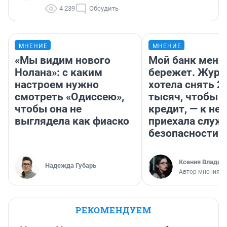
4 239
Обсудить
МНЕНИЕ
МНЕНИЕ
«Мы видим нового
Мой банк меня
Нолана»: с каким
бережет. Журн
настроем нужно
хотела снять 2
смотреть «Одиссею»,
тысяч, чтобы п
чтобы она не
кредит, — к не
выглядела как фиаско
приехала служ
безопасности
Ксения Владим
Надежда Губарь
Автор мнения
РЕКОМЕНДУЕМ