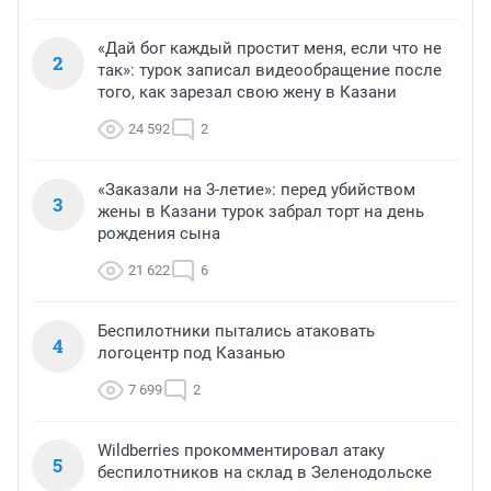
«Дай бог каждый простит меня, если что не
2
так»: турок записал видеообращение после
того, как зарезал свою жену в Казани
24 592
2
«Заказали на 3-летие»: перед убийством
3
жены в Казани турок забрал торт на день
рождения сына
21 622
6
Беспилотники пытались атаковать
4
логоцентр под Казанью
7 699
2
Wildberries прокомментировал атаку
5
беспилотников на склад в Зеленодольске