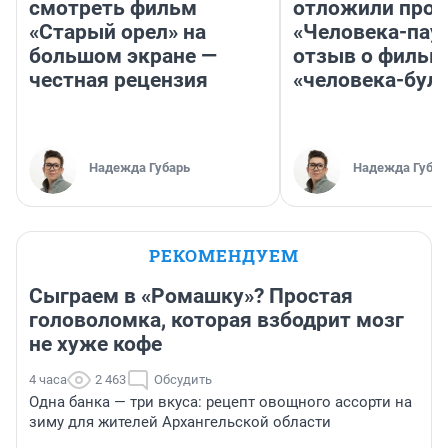
смотреть фильм
отложили прок
«Старый орел» на
«Человека-пау
большом экране —
отзыв о фильм
честная рецензия
«человека-бул
Надежда Губарь
Надежда Губар
РЕКОМЕНДУЕМ
Сыграем в «Ромашку»? Простая
головоломка, которая взбодрит мозг
не хуже кофе
4 часа
2 463
Обсудить
Одна банка — три вкуса: рецепт овощного ассорти на
зиму для жителей Архангельской области