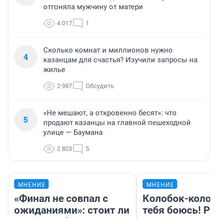
отгоняла мужчину от матери
4 017
1
Сколько комнат и миллионов нужно
4
казанцам для счастья? Изучили запросы на
жилье
2 987
Обсудить
«Не мешают, а откровенно бесят»: что
5
продают казанцы на главной пешеходной
улице — Баумана
2 803
5
МНЕНИЕ
МНЕНИЕ
«Финал не совпал с
Колобок-колобо
ожиданиями»: стоит ли
тебя боюсь! Ра