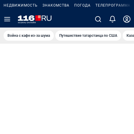
НЕДВИЖИМОСТЬ
ЗНАКОМСТВА
ПОГОДА
ТЕЛЕПРОГРАММА
Война с кафе из-за шума
Путешествие татарстанца по США
Каз