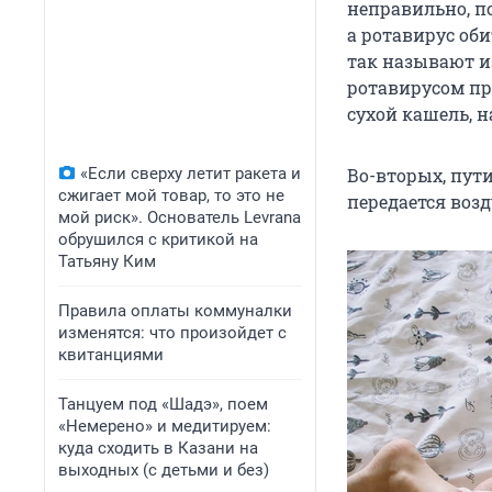
неправильно, п
а ротавирус об
так называют из
ротавирусом пр
сухой кашель, н
«Если сверху летит ракета и
Во-вторых, пут
сжигает мой товар, то это не
передается воз
мой риск». Основатель Levrana
обрушился с критикой на
Татьяну Ким
Правила оплаты коммуналки
изменятся: что произойдет с
квитанциями
Танцуем под «Шадэ», поем
«Немерено» и медитируем:
куда сходить в Казани на
выходных (с детьми и без)