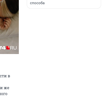
способа
сти в
ми же
ного