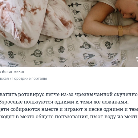
о болит живот
ская / Городские порталы
хватить ротавирус легче из-за чрезвычайной скученно
 Взрослые пользуются одними и теми же лежаками,
дети собираются вместе и играют в песке одними и те
ходят в места общего пользования, пьют воду из мест