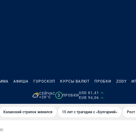
АММА
АФИША
ГОРОСКОП
КУРСЫ ВАЛЮТ
ПРОБКИ
ZODY
И
USD 81,41
СЕЙЧАС
3
ПРОБКИ
+28°C
EUR 94,06
Казанский стрелок женился
15 лет с трагедии с «Булгарией»
Рост 
ЬЮ