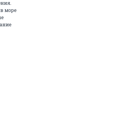
ения.
 в море
ые
вание