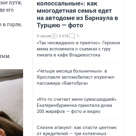
ые пути,
колоссальные»: как
де его
многодетная семья едет
на автодоме из Барнаула в
в горле,
Турцию — фото
9 часов
5 518
1
«Так неожиданно и приятно». Героиня
мема вспомнила о съемках с гуру
пикапа в кафе Владивостока
ным.
«Четыре месяца больничных»: в
Ярославле автомобилист изувечил
пассажира «Яавтобуса»
«Кто-то считает меня сумасшедшей».
Екатеринбурженка приютила дома
200 жирафов — фото и видео
Слизни атакуют: как спасти цветник
от вредителей — три копеечных