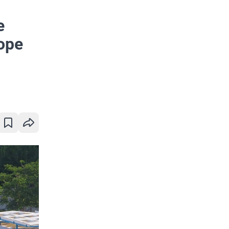
е
оре