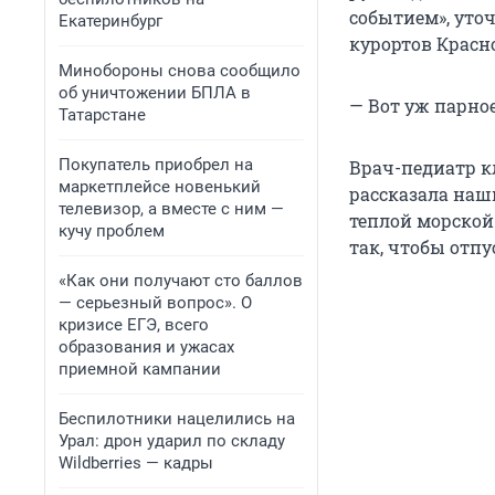
событием», уто
Екатеринбург
курортов Красн
Минобороны снова сообщило
об уничтожении БПЛА в
— Вот уж парно
Татарстане
Покупатель приобрел на
Врач-педиатр к
маркетплейсе новенький
рассказала наш
телевизор, а вместе с ним —
теплой морской
кучу проблем
так, чтобы отп
«Как они получают сто баллов
— серьезный вопрос». О
кризисе ЕГЭ, всего
образования и ужасах
приемной кампании
Беспилотники нацелились на
Урал: дрон ударил по складу
Wildberries — кадры