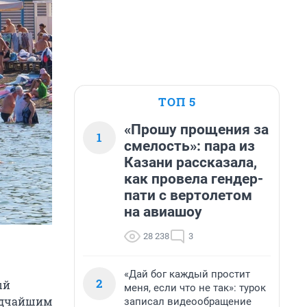
ТОП 5
«Прошу прощения за
1
смелость»: пара из
Казани рассказала,
как провела гендер-
пати с вертолетом
на авиашоу
28 238
3
«Дай бог каждый простит
2
ый
меня, если что не так»: турок
редчайшим
записал видеообращение