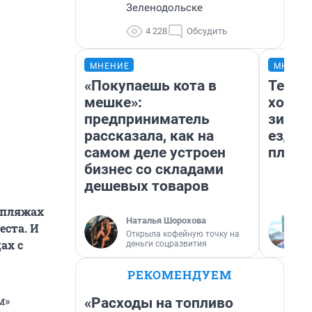
Зеленодольске
4 228
Обсудить
МНЕНИЕ
МНЕНИ
«Покупаешь кота в
Тепло
мешке»:
холод
предприниматель
зимой
рассказала, как на
ездит
самом деле устроен
плюсы
бизнес со складами
дешевых товаров
 пляжах
Наталья Шорохова
еста. И
Открыла кофейную точку на
ах с
деньги соцразвития
РЕКОМЕНДУЕМ
м»
«Расходы на топливо