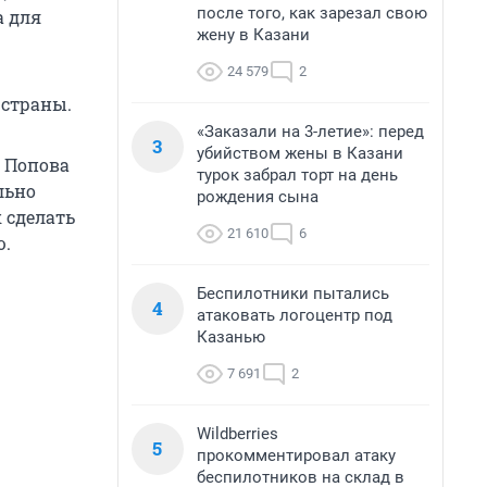
после того, как зарезал свою
а для
жену в Казани
24 579
2
 страны.
«Заказали на 3-летие»: перед
3
убийством жены в Казани
 Попова
турок забрал торт на день
льно
рождения сына
 сделать
21 610
6
ю.
Беспилотники пытались
4
атаковать логоцентр под
Казанью
7 691
2
Wildberries
5
прокомментировал атаку
беспилотников на склад в