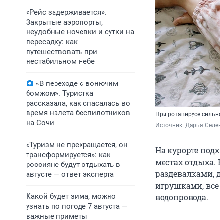
«Рейс задерживается».
Закрытые аэропорты,
неудобные ночевки и сутки на
пересадку: как
путешествовать при
нестабильном небе
«В переходе с вонючим
бомжом». Туристка
рассказала, как спасалась во
время налета беспилотников
При ротавирусе сильн
на Сочи
Источник: 
Дарья Селен
«Туризм не прекращается, он
На курорте под
трансформируется»: как
местах отдыха.
россияне будут отдыхать в
раздевалками, 
августе — ответ эксперта
игрушками, все 
Какой будет зима, можно
водопровода.
узнать по погоде 7 августа —
важные приметы