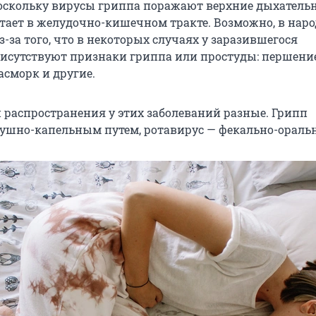
оскольку вирусы гриппа поражают верхние дыхательн
итает в желудочно-кишечном тракте. Возможно, в наро
-за того, что в некоторых случаях у заразившегося
исутствуют признаки гриппа или простуды: першение 
асморк и другие.
и распространения у этих заболеваний разные. Грипп
душно-капельным путем, ротавирус — фекально-ораль