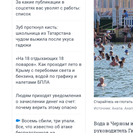
За какие публикации в
соцсетях вас уволят с работы:
список
Зуб проткнул кисть:
школьница из Татарстана
чудом выжила после укуса
гадюки
«На 18 отдыхающих 18
поваров». Как проходит лето в
Крыму с перебоями света и
бензина, водой по графику и
налетами БПЛА
Людям приходят уведомления
о зачислении денег на счет:
Старайтесь не глотать
почему верить этому опасно
Источник: 
Анапа. Анап
Восемь сбили, три упали.
Вода в Черном и
Все, что известно об атаке
руководитель Г
беспилотников на