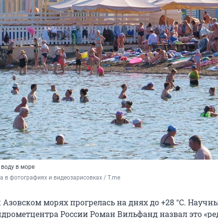
 воду в море
а в фотографиях и видеозарисовках / T.me
 Азовском морях прогрелась на днях до +28 °С. Научн
идрометцентра России Роман Вильфанд назвал это «