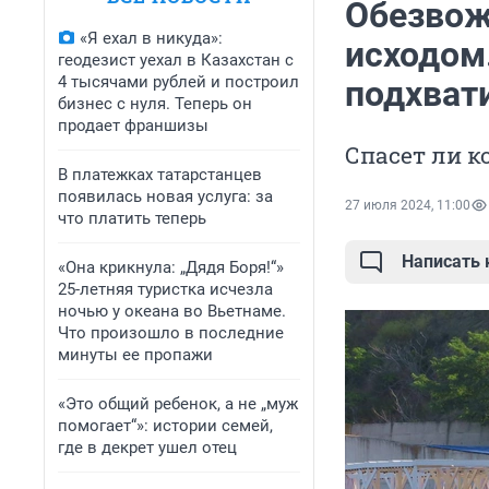
Обезвож
«Я ехал в никуда»:
исходом.
геодезист уехал в Казахстан с
4 тысячами рублей и построил
подхвати
бизнес с нуля. Теперь он
продает франшизы
Спасет ли к
В платежках татарстанцев
появилась новая услуга: за
27 июля 2024, 11:00
что платить теперь
Написать
«Она крикнула: „Дядя Боря!“»
25-летняя туристка исчезла
ночью у океана во Вьетнаме.
Что произошло в последние
минуты ее пропажи
«Это общий ребенок, а не „муж
помогает“»: истории семей,
где в декрет ушел отец