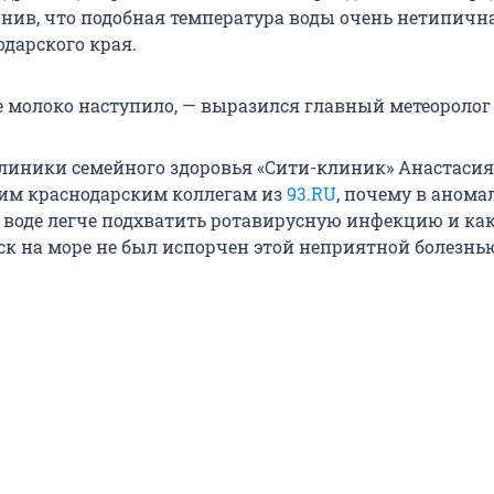
чнив, что подобная температура воды очень нетипичн
одарского края.
е молоко наступило, — выразился главный метеоролог
линики семейного здоровья «Сити-клиник» Анастасия
им краснодарским коллегам из
93.RU
, почему в анома
 воде легче подхватить ротавирусную инфекцию и как
уск на море не был испорчен этой неприятной болезнь