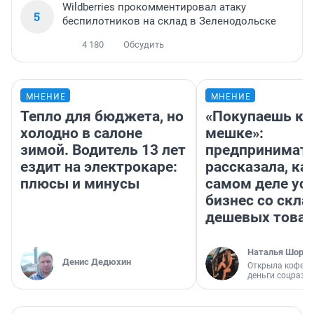
Wildberries прокомментировал атаку
5
беспилотников на склад в Зеленодольске
4 180
Обсудить
МНЕНИЕ
МНЕНИЕ
Тепло для бюджета, но
«Покупаешь ко
холодно в салоне
мешке»:
зимой. Водитель 13 лет
предпринимат
ездит на электрокаре:
рассказала, как
плюсы и минусы
самом деле ус
бизнес со скл
дешевых това
Наталья Шорох
Денис Дедюхин
Открыла кофейн
деньги соцразв