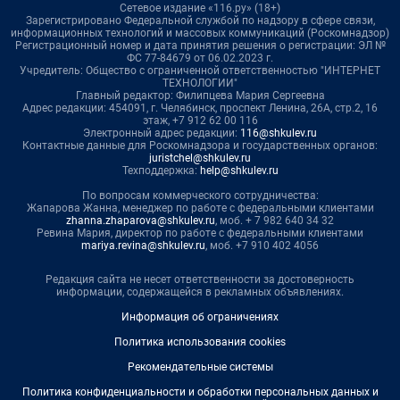
Сетевое издание «116.ру» (18+)
Зарегистрировано Федеральной службой по надзору в сфере связи,
информационных технологий и массовых коммуникаций (Роскомнадзор)
Регистрационный номер и дата принятия решения о регистрации: ЭЛ №
ФС 77-84679 от 06.02.2023 г.
Учредитель: Общество с ограниченной ответственностью "ИНТЕРНЕТ
ТЕХНОЛОГИИ"
Главный редактор: Филипцева Мария Сергеевна
Адрес редакции: 454091, г. Челябинск, проспект Ленина, 26А, стр.2, 16
этаж, +7 912 62 00 116
Электронный адрес редакции:
116@shkulev.ru
Контактные данные для Роскомнадзора и государственных органов:
juristchel@shkulev.ru
Техподдержка:
help@shkulev.ru
По вопросам коммерческого сотрудничества:
Жапарова Жанна, менеджер по работе с федеральными клиентами
zhanna.zhaparova@shkulev.ru
, моб. + 7 982 640 34 32
Ревина Мария, директор по работе с федеральными клиентами
mariya.revina@shkulev.ru
, моб. +7 910 402 4056
Редакция сайта не несет ответственности за достоверность
информации, содержащейся в рекламных объявлениях.
Информация об ограничениях
Политика использования cookies
Рекомендательные системы
Политика конфиденциальности и обработки персональных данных и