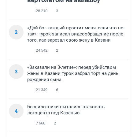
вертолетом на авиашоу
28 210
3
«Дай бог каждый простит меня, если что не
2
так»: турок записал видеообращение после
того, как зарезал свою жену в Казани
24 542
2
«Заказали на 3-летие»: перед убийством
3
жены в Казани турок забрал торт на день
рождения сына
21 349
6
Беспилотники пытались атаковать
4
логоцентр под Казанью
7 660
2