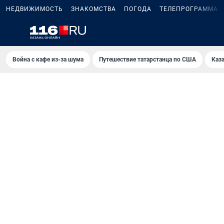
НЕДВИЖИМОСТЬ
ЗНАКОМСТВА
ПОГОДА
ТЕЛЕПРОГРАММА
Война с кафе из-за шума
Путешествие татарстанца по США
Каз