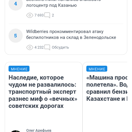
4
логоцентр под Казанью
7 693
2
Wildberries прокомментировал атаку
5
беспилотников на склад в Зеленодольске
4 232
Обсудить
МНЕНИЕ
МНЕНИЕ
Наследие, которое
«Машина прост
чудом не развалилось:
полетела». Вод
транспортный эксперт
сравнил бензин
разнес миф о «вечных»
Казахстане и Р
советских дорогах
Олег Арефьев