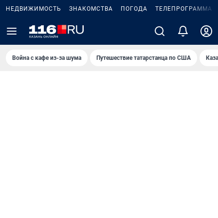
НЕДВИЖИМОСТЬ
ЗНАКОМСТВА
ПОГОДА
ТЕЛЕПРОГРАММА
Война с кафе из-за шума
Путешествие татарстанца по США
Каз