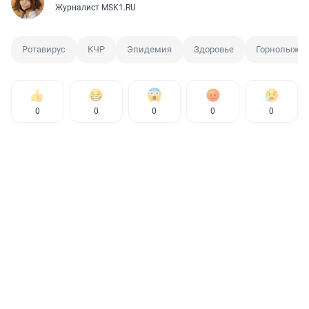
Журналист MSK1.RU
Ротавирус
КЧР
Эпидемия
Здоровье
Горнолыжка
0
0
0
0
0