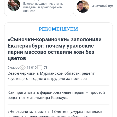
Блогер, предприниматель,
Анатолий Кузн
владелец в транспортном
бизнесе
РЕКОМЕНДУЕМ
«Сыночки-корзиночки» заполонили
Екатеринбург: почему уральские
парни массово оставили жен без
цветов
9 часов
11 010
78
Сезон черники в Мурманской области: рецепт
хрустящего ягодного штруделя за полчаса
Как приготовить фаршированные перцы — простой
рецепт от жительницы Барнаула
«Не рассчитала силы»: 18-летняя ужурка пыталась
успокоить трехмесячного сына и убила его