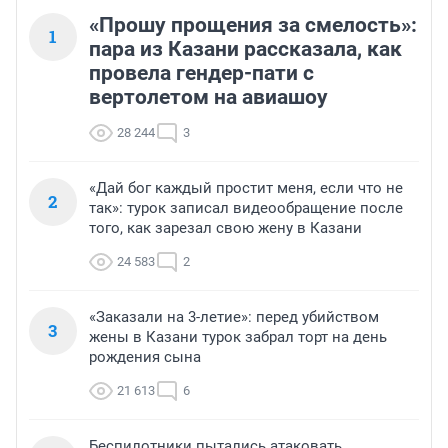
«Прошу прощения за смелость»:
1
пара из Казани рассказала, как
провела гендер-пати с
вертолетом на авиашоу
28 244
3
«Дай бог каждый простит меня, если что не
2
так»: турок записал видеообращение после
того, как зарезал свою жену в Казани
24 583
2
«Заказали на 3-летие»: перед убийством
3
жены в Казани турок забрал торт на день
рождения сына
21 613
6
Беспилотники пытались атаковать