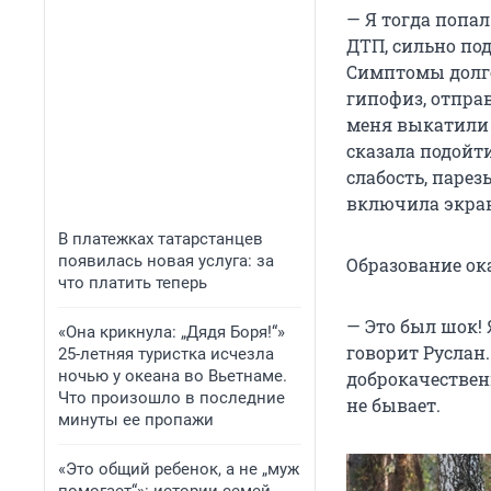
— Я тогда попал
ДТП, сильно под
Симптомы долго
гипофиз, отправ
меня выкатили 
сказала подойти
слабость, парез
включила экран,
В платежках татарстанцев
появилась новая услуга: за
Образование ока
что платить теперь
— Это был шок! 
«Она крикнула: „Дядя Боря!“»
говорит Руслан.
25-летняя туристка исчезла
ночью у океана во Вьетнаме.
доброкачественн
Что произошло в последние
не бывает.
минуты ее пропажи
«Это общий ребенок, а не „муж