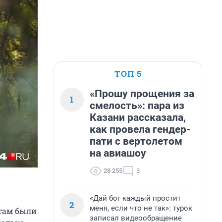
ТОП 5
«Прошу прощения за
1
смелость»: пара из
Казани рассказала,
как провела гендер-
пати с вертолетом
на авиашоу
28 255
3
«Дай бог каждый простит
2
меня, если что не так»: турок
 там были
записал видеообращение