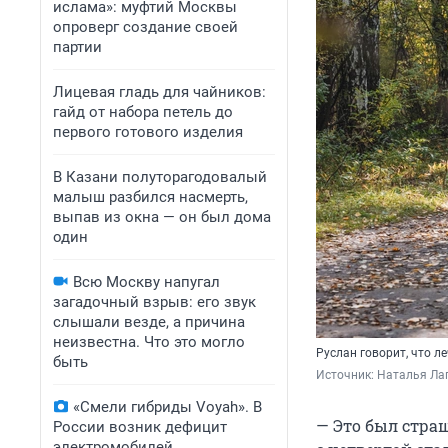
ислама»: муфтий Москвы
опроверг создание своей
партии
Лицевая гладь для чайников:
гайд от набора петель до
первого готового изделия
В Казани полуторагодовалый
малыш разбился насмерть,
выпав из окна — он был дома
один
Всю Москву напугал
загадочный взрыв: его звук
слышали везде, а причина
неизвестна. Что это могло
Руслан говорит, что л
быть
Источник: 
Наталья Лап
«Смели гибриды Voyah». В
— Это был стра
России возник дефицит
электромобилей