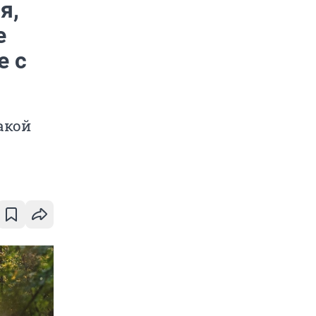
я,
е
е с
акой