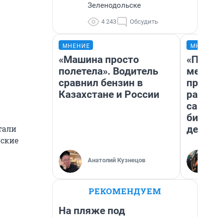
Зеленодольске
4 243
Обсудить
МНЕНИЕ
МНЕНИ
«Машина просто
«Поку
полетела». Водитель
мешке
сравнил бензин в
предп
Казахстане и России
расска
самом
бизне
дешев
стали
нские
Анатолий Кузнецов
РЕКОМЕНДУЕМ
На пляже под