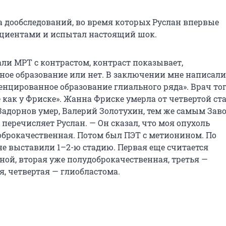
а дообследований, во время которых Руслан впервые
ациентами и испытал настоящий шок.
али МРТ с контрастом, контраст показывает,
ное образование или нет. В заключении мне написали
нцированное образование глиального ряда». Врач то
не как у Фриске». Жанна Фриске умерла от четвертой ст
Задорнов умер, Валерий Золотухин, тем же самым За
— перечисляет Руслан. — Он сказал, что моя опухоль
оброкачественная. Потом был ПЭТ с метионином. По
е выставили 1–2-ю стадию. Первая еще считается
ной, вторая уже полудоброкачественная, третья —
я, четвертая — глиобластома.