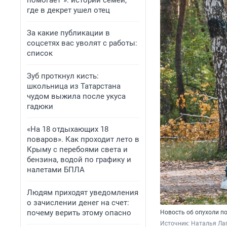
помогает“»: истории семей,
где в декрет ушел отец
За какие публикации в
соцсетях вас уволят с работы:
список
Зуб проткнул кисть:
школьница из Татарстана
чудом выжила после укуса
гадюки
«На 18 отдыхающих 18
поваров». Как проходит лето в
Крыму с перебоями света и
бензина, водой по графику и
налетами БПЛА
Людям приходят уведомления
о зачислении денег на счет:
почему верить этому опасно
Новость об опухоли по
Источник: 
Наталья Лап