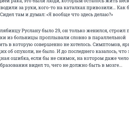
дией рака, это были люди, которым осталось жить нес
водили за руки, кого-то на каталках привозили… Как 
 Сидел там и думал: «Я вообще что здесь делаю?»
лябинцу Руслану было 29, он только женился, строил
нки из больницы проплывали словно в параллельной
ить в которую совершенно не хотелось. Симптомов, яр
 об опухоли, не было. И до последнего казалось, что 
ная ошибка, если бы не снимок, на котором даже чело
разования видел то, чего не должно быть в мозге...