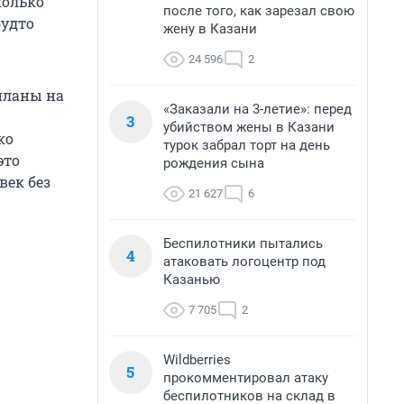
колько
после того, как зарезал свою
будто
жену в Казани
24 596
2
 планы на
«Заказали на 3-летие»: перед
3
убийством жены в Казани
ко
турок забрал торт на день
это
рождения сына
век без
21 627
6
Беспилотники пытались
4
атаковать логоцентр под
Казанью
7 705
2
Wildberries
5
прокомментировал атаку
беспилотников на склад в