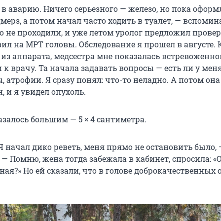
 в аварию. Ничего серьезного — железо, но пока офор
мерз, а потом начал часто ходить в туалет, — вспомина
 не проходили, и уже летом уролог предложил прове
ил на МРТ головы. Обследование я прошел в августе. 
из аппарата, медсестра мне показалась встревоженно
 к врачу. Та начала задавать вопросы — есть ли у мен
ы, атрофии. Я сразу понял: что-то неладно. А потом она
 и я увидел опухоль.
залось большим — 5 × 4 сантиметра.
Я начал дико реветь, меня прямо не остановить было, 
 — Помню, жена тогда забежала в кабинет, спросила: «
ая?» Но ей сказали, что в голове доброкачественных 