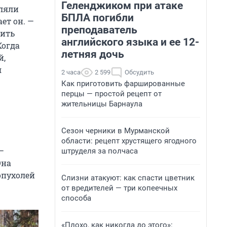
Геленджиком при атаке
мляли
БПЛА погибли
ет он. —
преподаватель
рить
английского языка и ее 12-
Когда
летняя дочь
й,
я
2 часа
2 599
Обсудить
Как приготовить фаршированные
перцы — простой рецепт от
жительницы Барнаула
Сезон черники в Мурманской
области: рецепт хрустящего ягодного
—
штруделя за полчаса
Она
опухолей
Слизни атакуют: как спасти цветник
от вредителей — три копеечных
способа
«Плохо, как никогда до этого»: