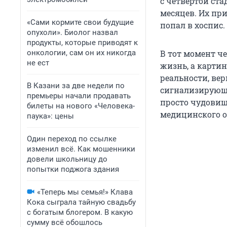
с четвертой ста
месяцев. Их при
«Сами кормите свои будущие
попал в хоспис.
опухоли». Биолог назвал
продукты, которые приводят к
онкологии, сам он их никогда
В тот момент че
не ест
жизнь, а карти
реальности, вер
В Казани за две недели по
сигнализирующих
премьеры начали продавать
просто чудовищ
билеты на нового «Человека-
медицинского об
паука»: цены
Один переход по ссылке
изменил всё. Как мошенники
довели школьницу до
попытки поджога здания
«Теперь мы семья!» Клава
Кока сыграла тайную свадьбу
с богатым блогером. В какую
сумму всё обошлось