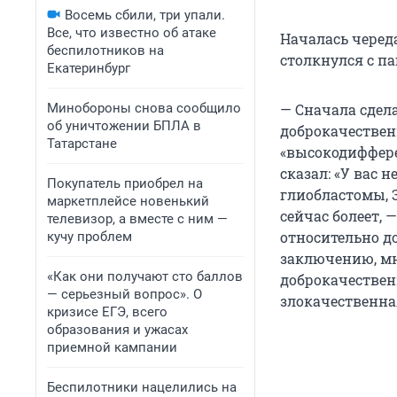
Восемь сбили, три упали.
Все, что известно об атаке
Началась черед
беспилотников на
столкнулся с п
Екатеринбург
Минобороны снова сообщило
— Сначала сдел
об уничтожении БПЛА в
доброкачествен
Татарстане
«высокодиффере
сказал: «У вас 
Покупатель приобрел на
глиобластомы, 
маркетплейсе новенький
сейчас болеет, 
телевизор, а вместе с ним —
относительно д
кучу проблем
заключению, мн
«Как они получают сто баллов
доброкачествен
— серьезный вопрос». О
злокачественна
кризисе ЕГЭ, всего
образования и ужасах
приемной кампании
Беспилотники нацелились на