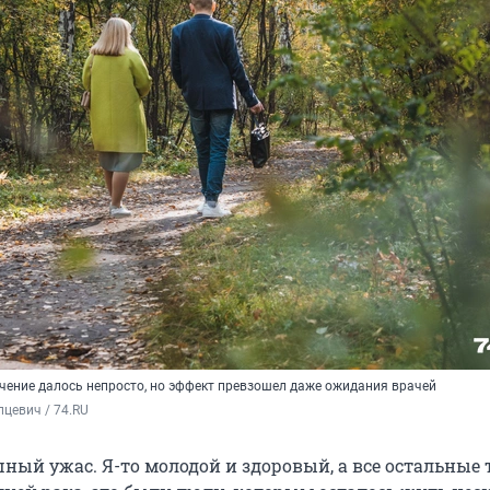
ечение далось непросто, но эффект превзошел даже ожидания врачей
цевич / 74.RU
шный ужас. Я-то молодой и здоровый, а все остальные