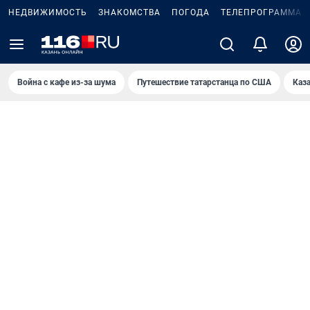
НЕДВИЖИМОСТЬ
ЗНАКОМСТВА
ПОГОДА
ТЕЛЕПРОГРАММА
Война с кафе из-за шума
Путешествие татарстанца по США
Каз