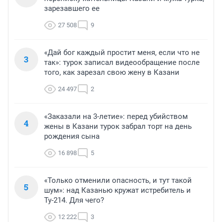
зарезавшего ее
27 508
9
«Дай бог каждый простит меня, если что не
3
так»: турок записал видеообращение после
того, как зарезал свою жену в Казани
24 497
2
«Заказали на 3-летие»: перед убийством
4
жены в Казани турок забрал торт на день
рождения сына
16 898
5
«Только отменили опасность, и тут такой
5
шум»: над Казанью кружат истребитель и
Ту-214. Для чего?
12 222
3