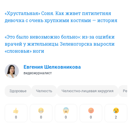
«Хрустальная» Соня. Как живет пятилетняя
девочка с очень хрупкими костями — история
«Это было невозможно больно»: из-за ошибки
врачей у жительницы Зеленогорска выросли
«слоновьи» ноги
Евгения Шелковникова
видеожурналист
Здоровье
Челюсть
Челюстно-лицевая хирургия
Ребе
0
0
0
0
2