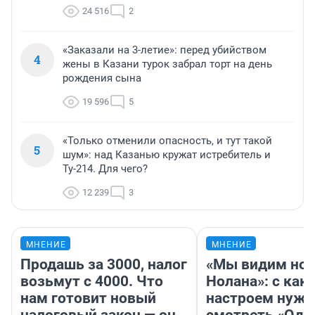
24 516
2
«Заказали на 3-летие»: перед убийством
4
жены в Казани турок забрал торт на день
рождения сына
19 596
5
«Только отменили опасность, и тут такой
5
шум»: над Казанью кружат истребитель и
Ту-214. Для чего?
12 239
3
МНЕНИЕ
МНЕНИЕ
Продашь за 3000, налог
«Мы видим нов
возьмут с 4000. Что
Нолана»: с как
нам готовит новый
настроем нужн
налоговый закон — он
смотреть «Оди