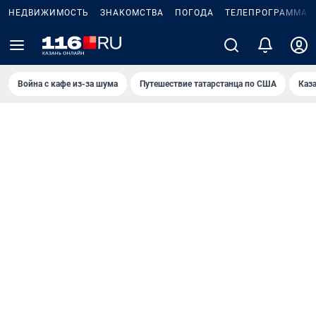
НЕДВИЖИМОСТЬ
ЗНАКОМСТВА
ПОГОДА
ТЕЛЕПРОГРАММА
Война с кафе из-за шума
Путешествие татарстанца по США
Каз