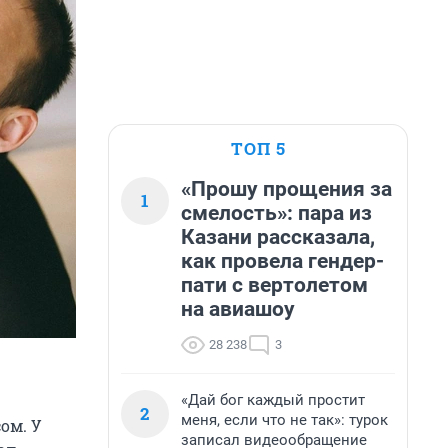
ТОП 5
«Прошу прощения за
1
смелость»: пара из
Казани рассказала,
как провела гендер-
пати с вертолетом
на авиашоу
28 238
3
«Дай бог каждый простит
2
меня, если что не так»: турок
ом. У
записал видеообращение