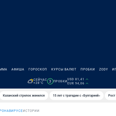
АММА
АФИША
ГОРОСКОП
КУРСЫ ВАЛЮТ
ПРОБКИ
ZODY
И
USD 81,41
СЕЙЧАС
3
ПРОБКИ
+28°C
EUR 94,06
Казанский стрелок женился
15 лет с трагедии с «Булгарией»
Рост 
ОРОНАВИРУСЕ
ИСТОРИИ