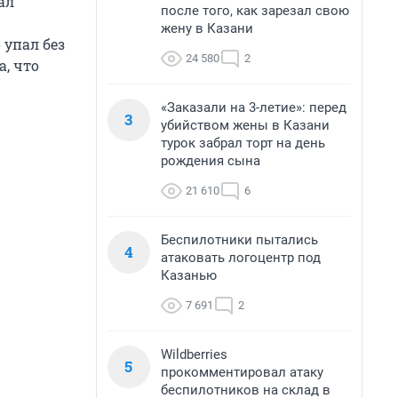
ал
после того, как зарезал свою
жену в Казани
 упал без
24 580
2
а, что
«Заказали на 3-летие»: перед
3
убийством жены в Казани
турок забрал торт на день
рождения сына
21 610
6
Беспилотники пытались
4
атаковать логоцентр под
Казанью
7 691
2
Wildberries
5
прокомментировал атаку
беспилотников на склад в