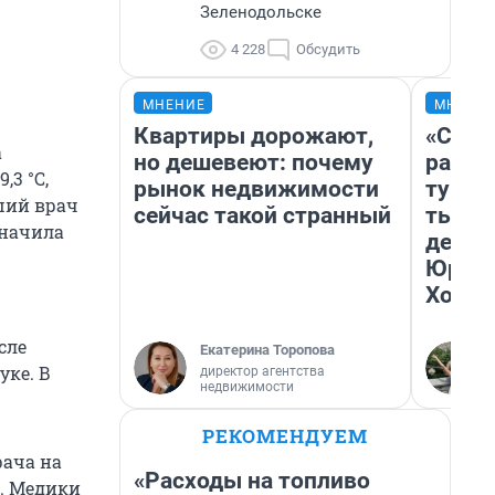
Зеленодольске
4 228
Обсудить
МНЕНИЕ
МНЕНИ
Квартиры дорожают,
«Слив
а
но дешевеют: почему
разоч
,3 °С,
рынок недвижимости
турис
вший врач
сейчас такой странный
тысяч
значила
день 
Юрско
Хогва
сле
Екатерина Торопова
уке. В
директор агентства
недвижимости
РЕКОМЕНДУЕМ
рача на
«Расходы на топливо
а. Медики