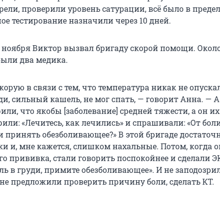
рели, проверили уровень сатурации, всё было в преде
ое тестирование назначили через 10 дней.
17 ноября Виктор вызвал бригаду скорой помощи. Окол
были два медика.
орую в связи с тем, что температура никак не опускал
ди, сильный кашель, не мог спать, — говорит Анна. — А
или, что якобы [заболевание] средней тяжести, а он их
или: «Лечитесь, как лечились» и спрашивали: «От боли
и принять обезболивающее?» В этой бригаде достаточ
и и, мне кажется, слишком нахальные. Потом, когда 
его прививка, стали говорить поспокойнее и сделали ЭК
оль в груди, примите обезболивающее». И не заподозрил
 не предложили проверить причину боли, сделать КТ.