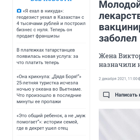
Молодой
«Я ехал в никуда»:
лекарств
геодезист уехал в Казахстан с
4 тысячами рублей и построил
вакцини
бизнес с нуля. Теперь он
заболел
продает франшизы
В платежках татарстанцев
Жена Виктор
появилась новая услуга: за
что платить теперь
назначили 
«Она крикнула: „Дядя Боря!“»
2 декабря 2021, 11:00
25-летняя туристка исчезла
ночью у океана во Вьетнаме.
Написать
Что произошло в последние
минуты ее пропажи
«Это общий ребенок, а не „муж
помогает“»: истории семей,
где в декрет ушел отец