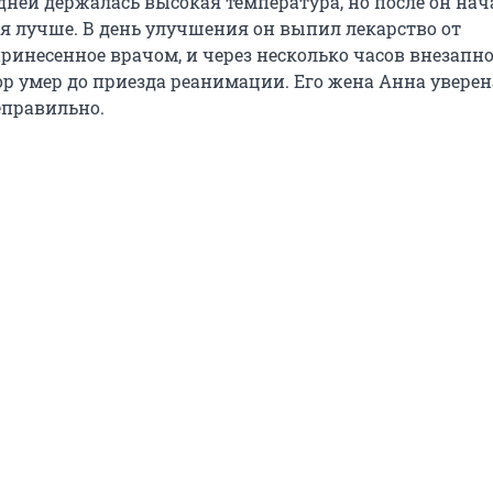
дней держалась высокая температура, но после он нач
бя лучше. В день улучшения он выпил лекарство от
ринесенное врачом, и через несколько часов внезапно
р умер до приезда реанимации. Его жена Анна уверен
еправильно.