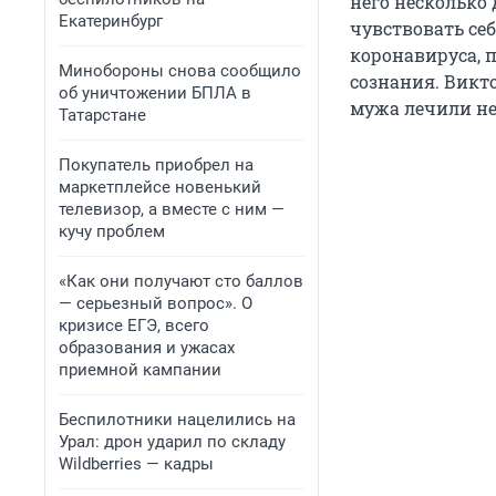
него несколько 
Екатеринбург
чувствовать се
коронавируса, п
Минобороны снова сообщило
сознания. Викто
об уничтожении БПЛА в
мужа лечили н
Татарстане
Покупатель приобрел на
маркетплейсе новенький
телевизор, а вместе с ним —
кучу проблем
«Как они получают сто баллов
— серьезный вопрос». О
кризисе ЕГЭ, всего
образования и ужасах
приемной кампании
Беспилотники нацелились на
Урал: дрон ударил по складу
Wildberries — кадры