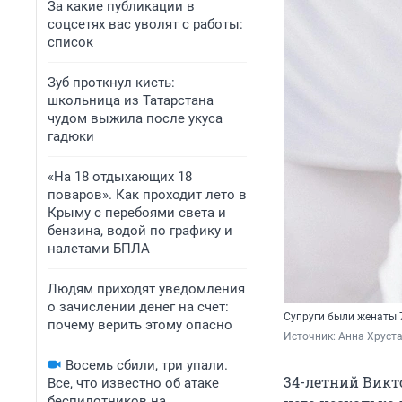
За какие публикации в
соцсетях вас уволят с работы:
список
Зуб проткнул кисть:
школьница из Татарстана
чудом выжила после укуса
гадюки
«На 18 отдыхающих 18
поваров». Как проходит лето в
Крыму с перебоями света и
бензина, водой по графику и
налетами БПЛА
Людям приходят уведомления
о зачислении денег на счет:
Супруги были женаты 
почему верить этому опасно
Источник: 
Анна Хруста
Восемь сбили, три упали.
34-летний Викт
Все, что известно об атаке
беспилотников на