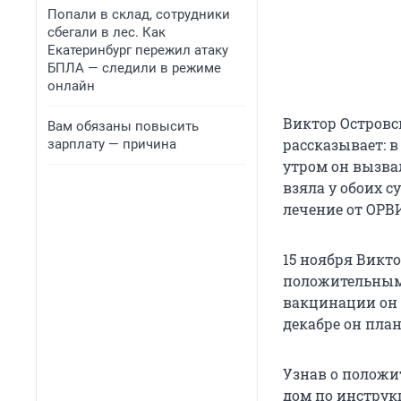
Попали в склад, сотрудники
сбегали в лес. Как
Екатеринбург пережил атаку
БПЛА — следили в режиме
онлайн
Виктор Островс
Вам обязаны повысить
рассказывает: в
зарплату — причина
утром он вызвал
взяла у обоих 
лечение от ОРВ
15 ноября Викто
положительным.
вакцинации он ч
декабре он пла
Узнав о положи
дом по инструк