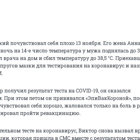
кий почувствовал себя плохо 13 ноября. Его жена Анн
 ночь на 14-е число температура у мужа поднялась до 39
 врача на дом и сбил температуру до 38,5 °С. Приеха
супругов мазки для тестирования на коронавирус и на
И.
р получил результат теста на COVID-19, он оказался
 При этом летом он прививался «ЭпиВакКороной», по
увствовал себя хорошо, жаловался только на боль в р
нировал пройти ревакцинацию.
тельном тесте на коронавирус, Виктор снова вызвал в
ции, которая пришла в СМС вместе с результатом тест