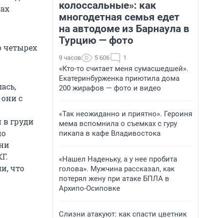
колоссальные»: как
лах
многодетная семья едет
на автодоме из Барнаула в
Турцию — фото
о четырех
9 часов
5 606
1
«Кто-то считает меня сумасшедшей».
Екатеринбурженка приютила дома
ась,
200 жирафов — фото и видео
 они с
«Так неожиданно и приятно». Героиня
 в груди
мема вспомнила о съемках с гуру
но
пикапа в кафе Владивостока
они
Г.
«Нашел Наденьку, а у нее пробита
и, что
голова». Мужчина рассказал, как
потерял жену при атаке БПЛА в
Архипо-Осиповке
Слизни атакуют: как спасти цветник