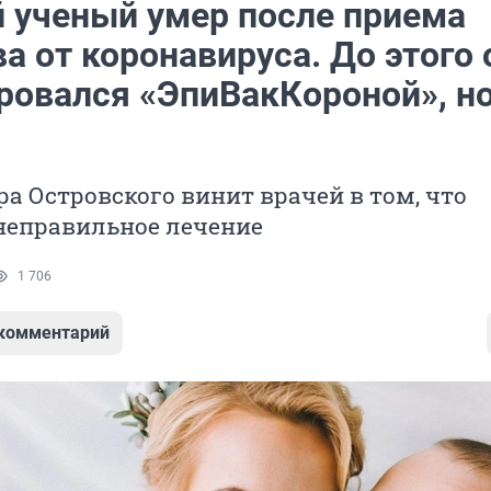
 ученый умер после приема
а от коронавируса. До этого 
ровался «ЭпиВакКороной», н
а Островского винит врачей в том, что
неправильное лечение
1 706
 комментарий