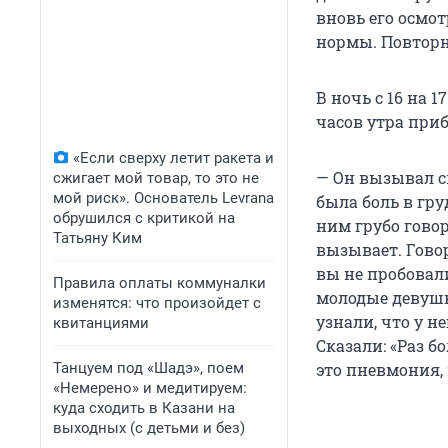
вновь его осмот
нормы. Повторн
В ночь с 16 на 
часов утра при
«Если сверху летит ракета и
— Он вызывал ск
сжигает мой товар, то это не
мой риск». Основатель Levrana
была боль в гру
обрушился с критикой на
ним грубо говор
Татьяну Ким
вызывает. Говор
вы не пробовал
Правила оплаты коммуналки
молодые девушк
изменятся: что произойдет с
узнали, что у н
квитанциями
Сказали: «Раз б
Танцуем под «Шадэ», поем
это пневмония,
«Немерено» и медитируем:
куда сходить в Казани на
выходных (с детьми и без)