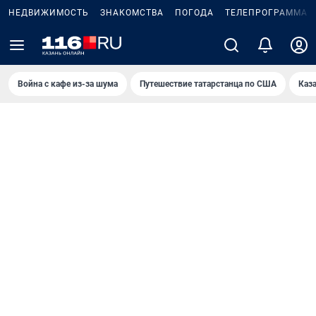
НЕДВИЖИМОСТЬ
ЗНАКОМСТВА
ПОГОДА
ТЕЛЕПРОГРАММА
Война с кафе из-за шума
Путешествие татарстанца по США
Каз