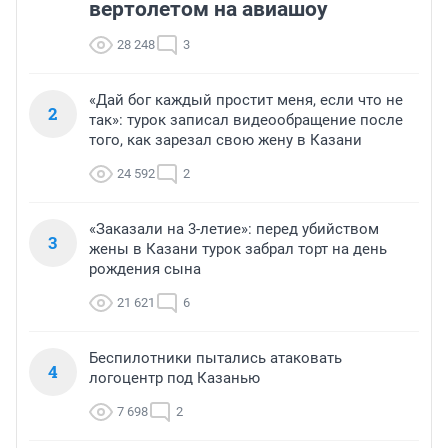
вертолетом на авиашоу
28 248
3
«Дай бог каждый простит меня, если что не
2
так»: турок записал видеообращение после
того, как зарезал свою жену в Казани
24 592
2
«Заказали на 3-летие»: перед убийством
3
жены в Казани турок забрал торт на день
рождения сына
21 621
6
Беспилотники пытались атаковать
4
логоцентр под Казанью
7 698
2