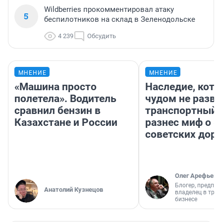
Wildberries прокомментировал атаку
5
беспилотников на склад в Зеленодольске
4 239
Обсудить
МНЕНИЕ
МНЕНИЕ
«Машина просто
Наследие, кото
полетела». Водитель
чудом не разва
сравнил бензин в
транспортный 
Казахстане и России
разнес миф о 
советских доро
Олег Арефьев
Блогер, предпри
Анатолий Кузнецов
владелец в тра
бизнесе