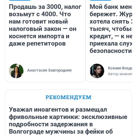
Продашь за 3000, налог
Мой банк меня
возьмут с 4000. Что
бережет. Журн
нам готовит новый
хотела снять 2
налоговый закон — он
тысяч, чтобы п
коснется импорта и
кредит, — к не
даже репетиторов
приехала служ
безопасности
Ксения Владим
Анастасия Завгородняя
Автор мнения
РЕКОМЕНДУЕМ
Уважал иноагентов и размещал
фривольные картинки: эксклюзивные
подробности задержания в
Волгограде мужчины за фейки об