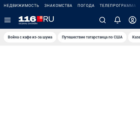
НЕДВИЖИМОСТЬ
ЗНАКОМСТВА
ПОГОДА
ТЕЛЕПРОГРАММА
Война с кафе из-за шума
Путешествие татарстанца по США
Каз