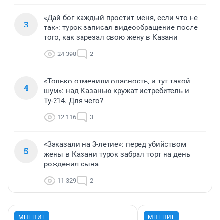
«Дай бог каждый простит меня, если что не
3
так»: турок записал видеообращение после
того, как зарезал свою жену в Казани
24 398
2
«Только отменили опасность, и тут такой
4
шум»: над Казанью кружат истребитель и
Ту-214. Для чего?
12 116
3
«Заказали на 3-летие»: перед убийством
5
жены в Казани турок забрал торт на день
рождения сына
11 329
2
МНЕНИЕ
МНЕНИЕ