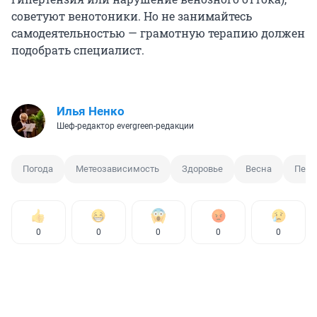
советуют венотоники. Но не занимайтесь
самодеятельностью — грамотную терапию должен
подобрать специалист.
Илья Ненко
Шеф-редактор evergreen-редакции
Погода
Метеозависимость
Здоровье
Весна
Пере
0
0
0
0
0