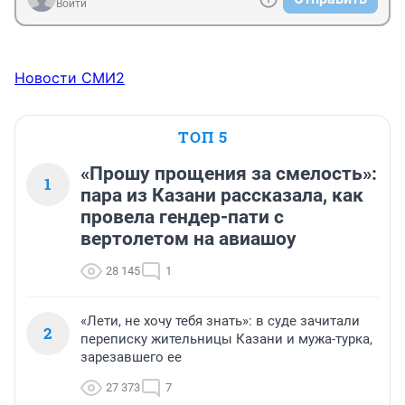
Войти
Новости СМИ2
ТОП 5
«Прошу прощения за смелость»:
1
пара из Казани рассказала, как
провела гендер-пати с
вертолетом на авиашоу
28 145
1
«Лети, не хочу тебя знать»: в суде зачитали
2
переписку жительницы Казани и мужа-турка,
зарезавшего ее
27 373
7