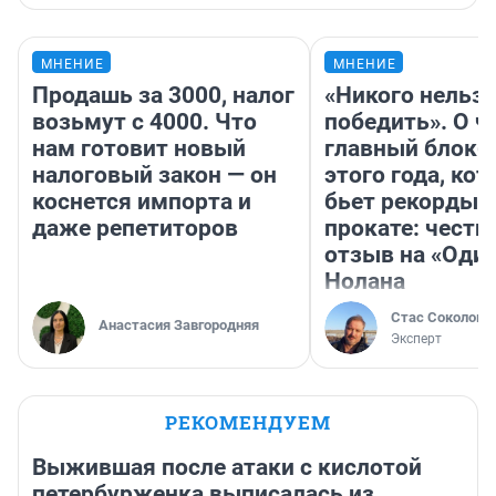
МНЕНИЕ
МНЕНИЕ
Продашь за 3000, налог
«Никого нельз
возьмут с 4000. Что
победить». О ч
нам готовит новый
главный блокб
налоговый закон — он
этого года, ко
коснется импорта и
бьет рекорды 
даже репетиторов
прокате: честн
отзыв на «Оди
Нолана
Стас Соколов
Анастасия Завгородняя
Эксперт
РЕКОМЕНДУЕМ
Выжившая после атаки с кислотой
петербурженка выписалась из