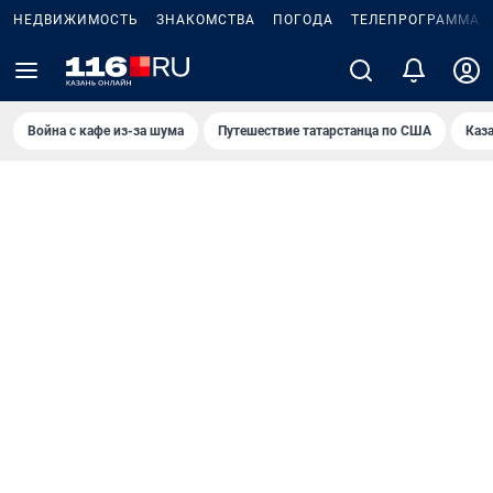
НЕДВИЖИМОСТЬ
ЗНАКОМСТВА
ПОГОДА
ТЕЛЕПРОГРАММА
Война с кафе из-за шума
Путешествие татарстанца по США
Каз