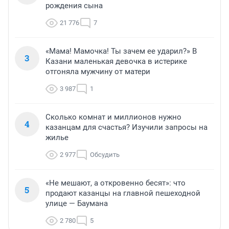
рождения сына
21 776
7
«Мама! Мамочка! Ты зачем ее ударил?» В
3
Казани маленькая девочка в истерике
отгоняла мужчину от матери
3 987
1
Сколько комнат и миллионов нужно
4
казанцам для счастья? Изучили запросы на
жилье
2 977
Обсудить
«Не мешают, а откровенно бесят»: что
5
продают казанцы на главной пешеходной
улице — Баумана
2 780
5