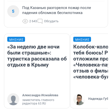
Под Казанью разгорелся пожар после
5
падения обломков беспилотника
2 643
Обсудить
МНЕНИЕ
МНЕНИЕ
«За неделю две ночи
Колобок-колобо
были страшные»:
тебя боюсь! Ра
туристка рассказала об
отложили прок
отдыхе в Крыму
«Человека-пау
отзыв о фильм
«человека-бул
Александра Исмайлова
Надежда Губар
заместитель главного
редактора 63.RU