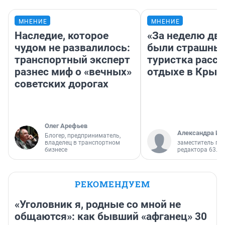
МНЕНИЕ
МНЕНИЕ
Наследие, которое
«За неделю две
чудом не развалилось:
были страшные
транспортный эксперт
туристка расск
разнес миф о «вечных»
отдыхе в Крым
советских дорогах
Олег Арефьев
Александра Ис
Блогер, предприниматель,
владелец в транспортном
заместитель гл
бизнесе
редактора 63.RU
РЕКОМЕНДУЕМ
«Уголовник я, родные со мной не
общаются»: как бывший «афганец» 30