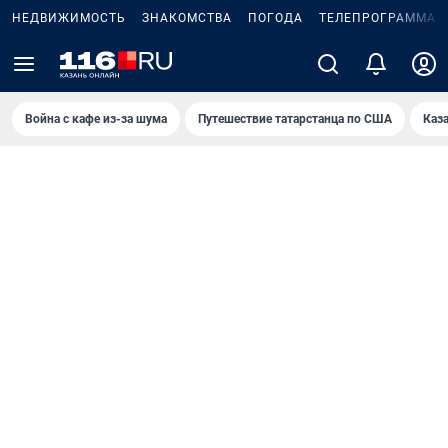
НЕДВИЖИМОСТЬ
ЗНАКОМСТВА
ПОГОДА
ТЕЛЕПРОГРАММА
Война с кафе из-за шума
Путешествие татарстанца по США
Каз