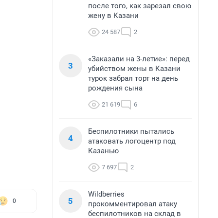
после того, как зарезал свою
жену в Казани
24 587
2
«Заказали на 3-летие»: перед
3
убийством жены в Казани
турок забрал торт на день
рождения сына
21 619
6
Беспилотники пытались
4
атаковать логоцентр под
Казанью
7 697
2
Wildberries
5
0
прокомментировал атаку
беспилотников на склад в