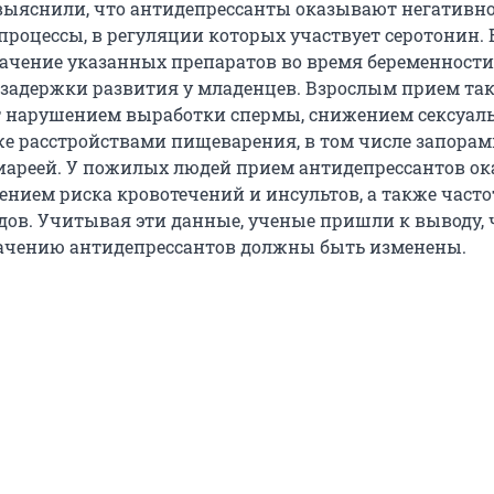
выяснили, что антидепрессанты оказывают негативн
процессы, в регуляции которых участвует серотонин. 
начение указанных препаратов во время беременности
задержки развития у младенцев. Взрослым прием та
т нарушением выработки спермы, снижением сексуал
же расстройствами пищеварения, в том числе запорам
иареей. У пожилых людей прием антидепрессантов ок
ением риска кровотечений и инсультов, а также част
дов. Учитывая эти данные, ученые пришли к выводу, 
ачению антидепрессантов должны быть изменены.