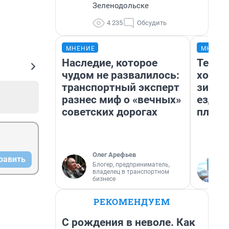
Зеленодольске
4 235
Обсудить
МНЕНИЕ
МНЕНИ
Наследие, которое
Тепло
чудом не развалилось:
холод
транспортный эксперт
зимой
разнес миф о «вечных»
ездит
советских дорогах
плюсы
Олег Арефьев
равить
Блогер, предприниматель,
владелец в транспортном
бизнесе
РЕКОМЕНДУЕМ
С рождения в неволе. Как