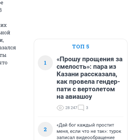
ое
В
ких
ьной
и,
ТОП 5
азался
оты
«Прошу прощения за
1
что
смелость»: пара из
Казани рассказала,
как провела гендер-
пати с вертолетом
на авиашоу
28 247
3
«Дай бог каждый простит
2
меня, если что не так»: турок
записал видеообращение