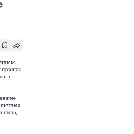
е
енным,
у пришла
кого
мавшие
азличных
тонина,