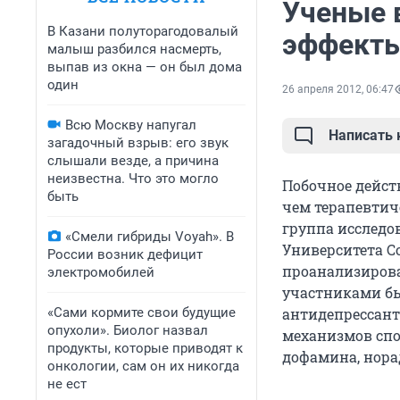
Ученые 
В Казани полуторагодовалый
эффекты
малыш разбился насмерть,
выпав из окна — он был дома
один
26 апреля 2012, 06:47
Всю Москву напугал
Написать
загадочный взрыв: его звук
слышали везде, а причина
неизвестна. Что это могло
Побочное дейст
быть
чем терапевтич
группа исследо
«Смели гибриды Voyah». В
Университета С
России возник дефицит
проанализирова
электромобилей
участниками б
«Сами кормите свои будущие
антидепрессант
опухоли». Биолог назвал
механизмов спо
продукты, которые приводят к
дофамина, нора
онкологии, сам он их никогда
не ест