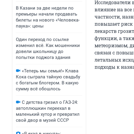
Исследователи 
В Казани за две недели по
влияние на все 
премьеры начали продавать
частности, наз
билеты на нового «Человека-
повышает риск 
паука»: цены
лекарств грози
функции, а так
Один переход по ссылке
метеоризмом, д
изменил всё. Как мошенники
довели школьницу до
связан с повыш
попытки поджога здания
летальных исхо
подходы к назн
«Теперь мы семья!» Клава
Кока сыграла тайную свадьбу
с богатым блогером. В какую
сумму всё обошлось
С детства грезил о ГАЗ-24:
автоплюшкин переехал в
маленький хутор и превратил
свой двор в музей СССР
«Я ехал в никуда»: