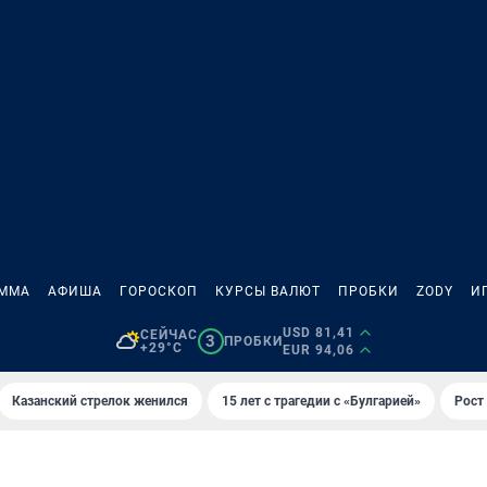
АММА
АФИША
ГОРОСКОП
КУРСЫ ВАЛЮТ
ПРОБКИ
ZODY
И
USD 81,41
СЕЙЧАС
3
ПРОБКИ
+29°C
EUR 94,06
Казанский стрелок женился
15 лет с трагедии с «Булгарией»
Рост 