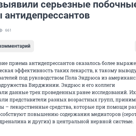
выявили серьезные побочны
 антидепрессантов
661
 комментарий
вие приема антидепрессантов оказалось более выраж
еская эффективность таких лекарств, к такому вывод
вателей под руководством Пола Эндрюса из американс
одружества Вирджинии. Эндрюс и его коллеги
ли данные трех проведенных ранее исследований. Их
ыли представители разных возрастных групп, прини
ы – лекарственные средства, которые при помощи р
собствуют повышению содержания медиаторов (серо
дреналина и других) в центральной нервной системе.