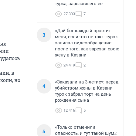
турка, зарезавшего ее
27 393
7
«Дай бог каждый простит
3
меня, если что не так»: турок
записал видеообращение
вых
после того, как зарезал свою
ении
жену в Казани
 удалось
24 419
2
нии, в
холи, но
«Заказали на 3-летие»: перед
4
убийством жены в Казани
турок забрал торт на день
рождения сына
12 416
5
«Только отменили
5
опасность, и тут такой шум»: