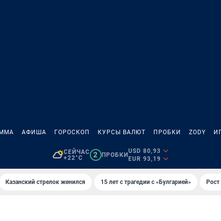
АММА
АФИША
ГОРОСКОП
КУРСЫ ВАЛЮТ
ПРОБКИ
ZODY
И
USD 80,93
СЕЙЧАС
2
ПРОБКИ
+22°C
EUR 93,19
Казанский стрелок женился
15 лет с трагедии с «Булгарией»
Рост 