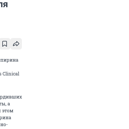
ля
спирина
Clinical
вердивших
ы, а
 этом
ирина
но-