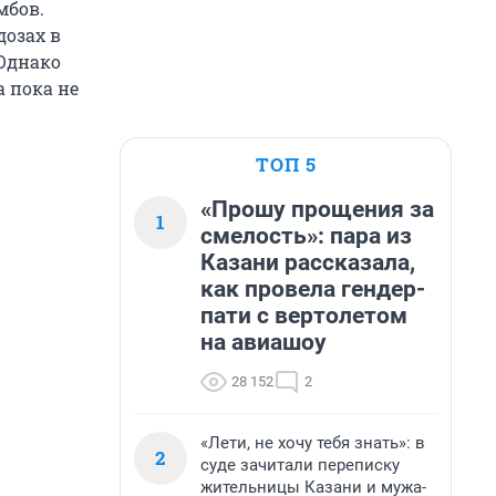
мбов.
озах в
Однако
 пока не
ТОП 5
«Прошу прощения за
1
смелость»: пара из
Казани рассказала,
как провела гендер-
пати с вертолетом
на авиашоу
28 152
2
«Лети, не хочу тебя знать»: в
2
суде зачитали переписку
жительницы Казани и мужа-