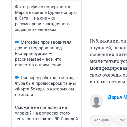
Фотография с поверхности
Марса вызвала бурные споры
в Сети — на снимке
рассмотрели «загадочного
ходящего человека»
Публикации, о
Mercedes производителя
опухолей, неод
дронов подорвали под
Екатеринбургом —
последних пяти 
рассказываем всё, что
значительно ус
известно о покушении
модифицировав 
свою очередь, 
Паспарту работал в метро, а
и на метастазы.
Фура был продюсером: тайны
«Форта Боярд», о которых вы
не знали
Дарья 
Сможете не попасться на
уловки? На вопросах этого
теста спотыкаются 90 % людей
Аспирин
Рак