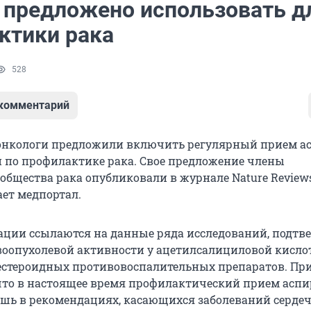
 предложено использовать д
ктики рака
528
 комментарий
онкологи предложили включить регулярный прием а
 по профилактике рака. Свое предложение члены
бщества рака опубликовали в журнале Nature Reviews 
ает медпортал.
ции ссылаются на данные ряда исследований, подт
оопухолевой активности у ацетилсалициловой кислот
естероидных противовоспалительных препаратов. При
что в настоящее время профилактический прием асп
шь в рекомендациях, касающихся заболеваний сердеч