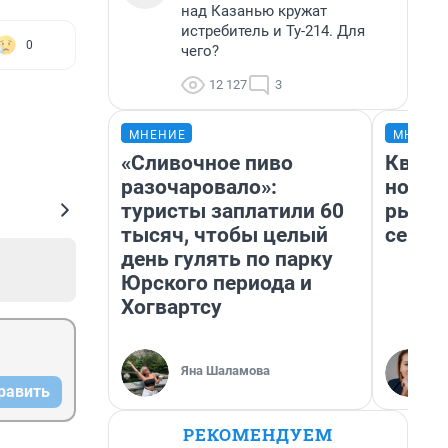
над Казанью кружат
истребитель и Ту-214. Для
0
чего?
12 127
3
МНЕНИЕ
МНЕНИ
«Сливочное пиво
Кварт
разочаровало»:
но де
туристы заплатили 60
рынок
тысяч, чтобы целый
сейча
день гулять по парку
Юрского периода и
Хогвартсу
Яна Шаламова
равить
РЕКОМЕНДУЕМ