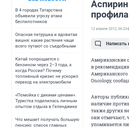
Аспирин
В 4 городах Татарстана
профила
объявили угрозу атаки
беспилотников
12 апреля 2012, 06:23
Опасная петрушка и ядовитая
вишня: какие растения чаще
Написать
всего путают со съедобными
Китай попрощается с
Американские 
бензином через 2–3 года, а
в рекомендации
когда Россия? Почему
Американского о
топливный кризис не ускорил
Oncology, сообщ
переход на электромобили
«Помойка с дикими ценами».
Авторы публика
Туристка поделилась личным
наличие против
опытом отдыха в Геленджике
также других н
они отмечают, 
Что мешает получать большую
упоминается ли
пенсию: список главных