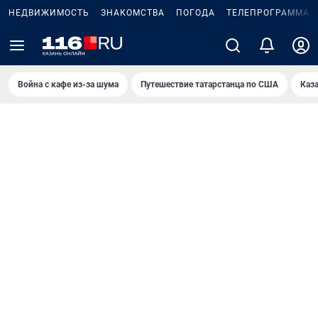
НЕДВИЖИМОСТЬ
ЗНАКОМСТВА
ПОГОДА
ТЕЛЕПРОГРАММА
Война с кафе из-за шума
Путешествие татарстанца по США
Каз