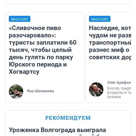
МНЕНИЕ
МНЕНИЕ
«Сливочное пиво
Наследие, кото
разочаровало»:
чудом не разва
туристы заплатили 60
транспортный 
тысяч, чтобы целый
разнес миф о 
день гулять по парку
советских доро
Юрского периода и
Хогвартсу
Олег Арефьев
Блогер, предпри
Яна Шаламова
владелец в тра
бизнесе
РЕКОМЕНДУЕМ
Уроженка Волгограда выиграла