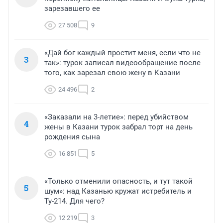
зарезавшего ее
27 508
9
«Дай бог каждый простит меня, если что не
3
так»: турок записал видеообращение после
того, как зарезал свою жену в Казани
24 496
2
«Заказали на 3-летие»: перед убийством
4
жены в Казани турок забрал торт на день
рождения сына
16 851
5
«Только отменили опасность, и тут такой
5
шум»: над Казанью кружат истребитель и
Ту-214. Для чего?
12 219
3