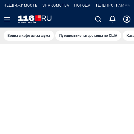
НЕДВИЖИМОСТЬ
ЗНАКОМСТВА
ПОГОДА
ТЕЛЕПРОГРАММА
Война с кафе из-за шума
Путешествие татарстанца по США
Каз