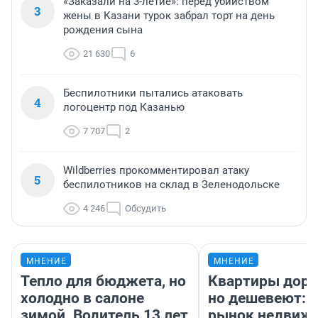
«Заказали на 3-летие»: перед убийством
3
жены в Казани турок забрал торт на день
рождения сына
21 630
6
Беспилотники пытались атаковать
4
логоцентр под Казанью
7 707
2
Wildberries прокомментировал атаку
5
беспилотников на склад в Зеленодольске
4 246
Обсудить
МНЕНИЕ
МНЕНИЕ
Тепло для бюджета, но
Квартиры дор
холодно в салоне
но дешевеют: 
зимой. Водитель 13 лет
рынок недвиж